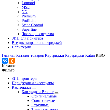
Lomond
MSE
NN
Premium
ProfiLine
Static Control
Superfine
Чистящие средства
ЗИП для принтера
Все для заправки картриджей
Периферия
Главная
Каталог товаров
Картриджи
Картриджи Katun
RISO
Каталог
Фильтр
ЗИП принтеры
Периферия и аксессуары
Картриджи
Картриджи Brother
Оригинальные
Совместимые
Струйные
Тонер картридж