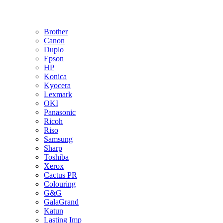
Brother
Canon
Duplo
Epson
HP
Konica
Kyocera
Lexmark
OKI
Panasonic
Ricoh
Riso
Samsung
Sharp
Toshiba
Xerox
Cactus PR
Colouring
G&G
GalaGrand
Katun
Lasting Imp