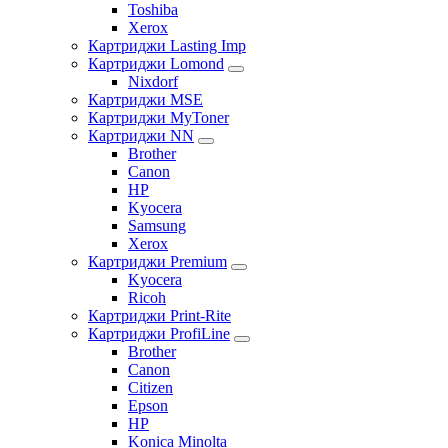
Toshiba
Xerox
Картриджи Lasting Imp
Картриджи Lomond
Nixdorf
Картриджи MSE
Картриджи MyToner
Картриджи NN
Brother
Canon
HP
Kyocera
Samsung
Xerox
Картриджи Premium
Kyocera
Ricoh
Картриджи Print-Rite
Картриджи ProfiLine
Brother
Canon
Citizen
Epson
HP
Konica Minolta