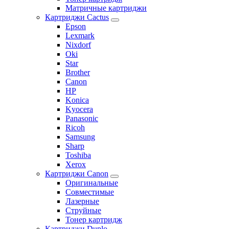
Матричные картриджи
Картриджи Cactus
Epson
Lexmark
Nixdorf
Oki
Star
Brother
Canon
HP
Konica
Kyocera
Panasonic
Ricoh
Samsung
Sharp
Toshiba
Xerox
Картриджи Canon
Оригинальные
Совместимые
Лазерные
Струйные
Тонер картридж
Картриджи Duplo