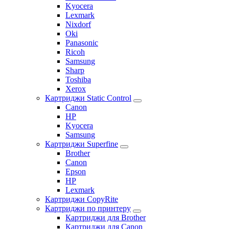
Kyocera
Lexmark
Nixdorf
Oki
Panasonic
Ricoh
Samsung
Sharp
Toshiba
Xerox
Картриджи Static Control
Canon
HP
Kyocera
Samsung
Картриджи Superfine
Brother
Canon
Epson
HP
Lexmark
Картриджи CopyRite
Картриджи по принтеру
Картриджи для Brother
Картриджи для Canon