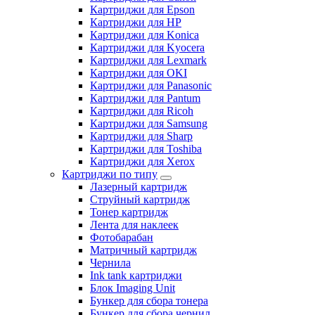
Картриджи для Epson
Картриджи для HP
Картриджи для Konica
Картриджи для Kyocera
Картриджи для Lexmark
Картриджи для OKI
Картриджи для Panasonic
Картриджи для Pantum
Картриджи для Ricoh
Картриджи для Samsung
Картриджи для Sharp
Картриджи для Toshiba
Картриджи для Xerox
Картриджи по типу
Лазерный картридж
Струйный картридж
Тонер картридж
Лента для наклеек
Фотобарабан
Матричный картридж
Чернила
Ink tank картриджи
Блок Imaging Unit
Бункер для сбора тонера
Бункер для сбора чернил