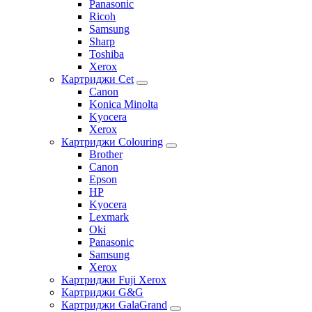
Panasonic
Ricoh
Samsung
Sharp
Toshiba
Xerox
Картриджи Cet
Canon
Konica Minolta
Kyocera
Xerox
Картриджи Colouring
Brother
Canon
Epson
HP
Kyocera
Lexmark
Oki
Panasonic
Samsung
Xerox
Картриджи Fuji Xerox
Картриджи G&G
Картриджи GalaGrand