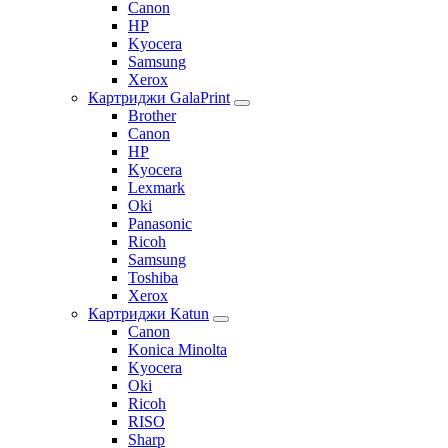
Canon
HP
Kyocera
Samsung
Xerox
Картриджи GalaPrint
Brother
Canon
HP
Kyocera
Lexmark
Oki
Panasonic
Ricoh
Samsung
Toshiba
Xerox
Картриджи Katun
Canon
Konica Minolta
Kyocera
Oki
Ricoh
RISO
Sharp