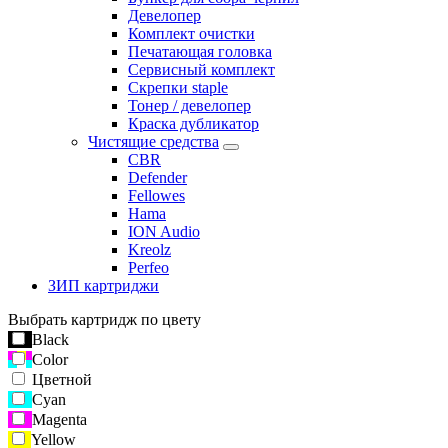
Девелопер
Комплект очистки
Печатающая головка
Сервисный комплект
Скрепки staple
Тонер / девелопер
Краска дубликатор
Чистящие средства
CBR
Defender
Fellowes
Hama
ION Audio
Kreolz
Perfeo
ЗИП картриджи
Выбрать картридж по цвету
Black
Color
Цветной
Cyan
Magenta
Yellow