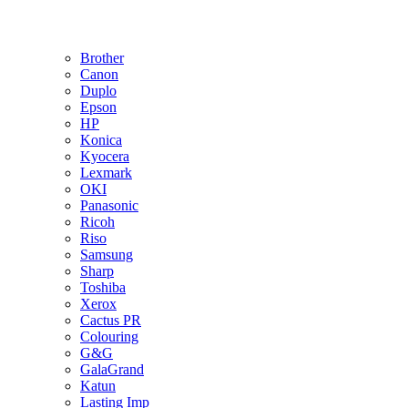
Brother
Canon
Duplo
Epson
HP
Konica
Kyocera
Lexmark
OKI
Panasonic
Ricoh
Riso
Samsung
Sharp
Toshiba
Xerox
Cactus PR
Colouring
G&G
GalaGrand
Katun
Lasting Imp