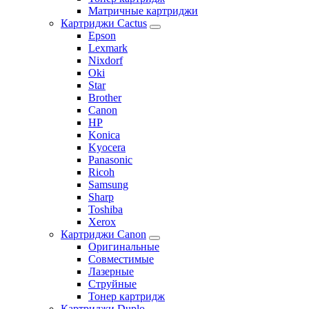
Матричные картриджи
Картриджи Cactus
Epson
Lexmark
Nixdorf
Oki
Star
Brother
Canon
HP
Konica
Kyocera
Panasonic
Ricoh
Samsung
Sharp
Toshiba
Xerox
Картриджи Canon
Оригинальные
Совместимые
Лазерные
Струйные
Тонер картридж
Картриджи Duplo