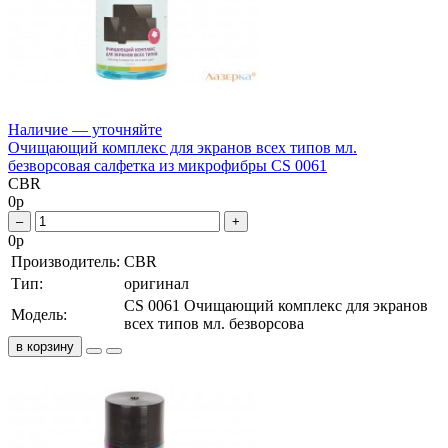
Наличие — уточняйте
Очищающий комплекс для экранов всех типов мл.
безворсовая салфетка из микрофибры CS 0061
CBR
0
р
–
+
0
р
Производитель:
CBR
Тип:
оригинал
CS 0061 Очищающий комплекс для экранов
Модель:
всех типов мл. безворсова
в корзину