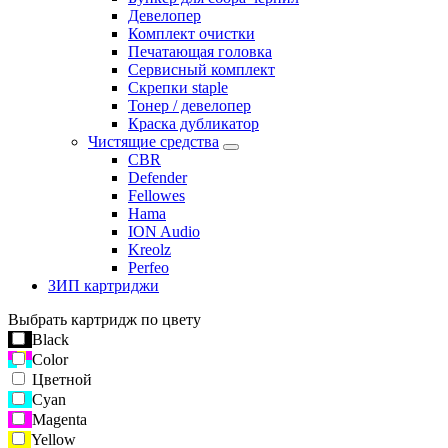
Девелопер
Комплект очистки
Печатающая головка
Сервисный комплект
Скрепки staple
Тонер / девелопер
Краска дубликатор
Чистящие средства
CBR
Defender
Fellowes
Hama
ION Audio
Kreolz
Perfeo
ЗИП картриджи
Выбрать картридж по цвету
Black
Color
Цветной
Cyan
Magenta
Yellow