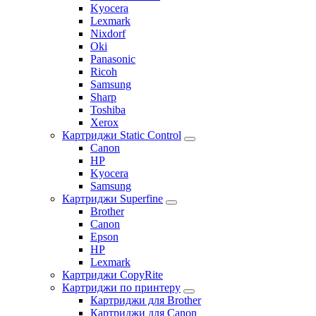
Kyocera
Lexmark
Nixdorf
Oki
Panasonic
Ricoh
Samsung
Sharp
Toshiba
Xerox
Картриджи Static Control
Canon
HP
Kyocera
Samsung
Картриджи Superfine
Brother
Canon
Epson
HP
Lexmark
Картриджи CopyRite
Картриджи по принтеру
Картриджи для Brother
Картриджи для Canon