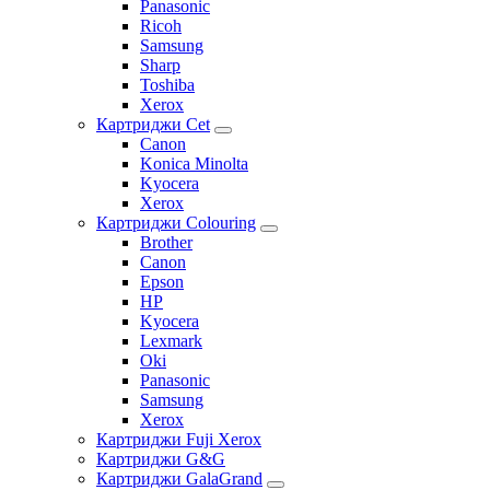
Panasonic
Ricoh
Samsung
Sharp
Toshiba
Xerox
Картриджи Cet
Canon
Konica Minolta
Kyocera
Xerox
Картриджи Colouring
Brother
Canon
Epson
HP
Kyocera
Lexmark
Oki
Panasonic
Samsung
Xerox
Картриджи Fuji Xerox
Картриджи G&G
Картриджи GalaGrand