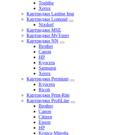
Toshiba
Xerox
Картриджи Lasting Imp
Картриджи Lomond
Nixdorf
Картриджи MSE
Картриджи MyToner
Картриджи NN
Brother
Canon
HP
Kyocera
Samsung
Xerox
Картриджи Premium
Kyocera
Ricoh
Картриджи Print-Rite
Картриджи ProfiLine
Brother
Canon
Citizen
Epson
HP
Konica Minolta