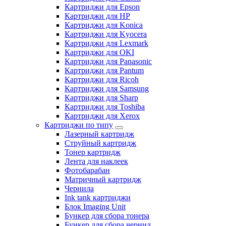
Картриджи для Epson
Картриджи для HP
Картриджи для Konica
Картриджи для Kyocera
Картриджи для Lexmark
Картриджи для OKI
Картриджи для Panasonic
Картриджи для Pantum
Картриджи для Ricoh
Картриджи для Samsung
Картриджи для Sharp
Картриджи для Toshiba
Картриджи для Xerox
Картриджи по типу
Лазерный картридж
Струйный картридж
Тонер картридж
Лента для наклеек
Фотобарабан
Матричный картридж
Чернила
Ink tank картриджи
Блок Imaging Unit
Бункер для сбора тонера
Бункер для сбора чернил