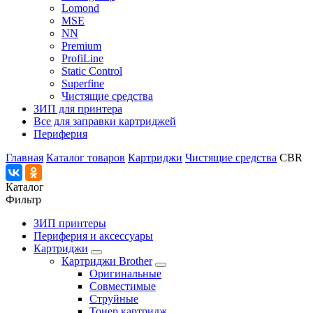
Lomond
MSE
NN
Premium
ProfiLine
Static Control
Superfine
Чистящие средства
ЗИП для принтера
Все для заправки картриджей
Периферия
Главная
Каталог товаров
Картриджи
Чистящие средства
CBR
Каталог
Фильтр
ЗИП принтеры
Периферия и аксессуары
Картриджи
Картриджи Brother
Оригинальные
Совместимые
Струйные
Тонер картридж