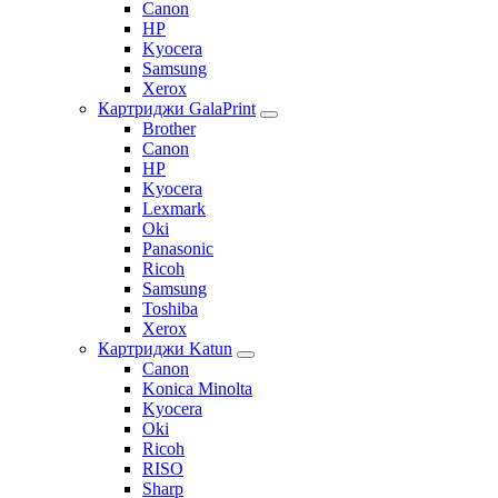
Canon
HP
Kyocera
Samsung
Xerox
Картриджи GalaPrint
Brother
Canon
HP
Kyocera
Lexmark
Oki
Panasonic
Ricoh
Samsung
Toshiba
Xerox
Картриджи Katun
Canon
Konica Minolta
Kyocera
Oki
Ricoh
RISO
Sharp