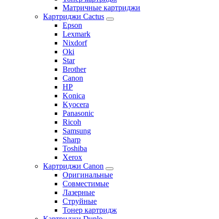
Матричные картриджи
Картриджи Cactus
Epson
Lexmark
Nixdorf
Oki
Star
Brother
Canon
HP
Konica
Kyocera
Panasonic
Ricoh
Samsung
Sharp
Toshiba
Xerox
Картриджи Canon
Оригинальные
Совместимые
Лазерные
Струйные
Тонер картридж
Картриджи Duplo