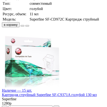
Тип:
совместимый
Цвет:
голубой
Ресурс, объем:
11 мл
Модель:
Superfine SF-CD972C Картридж струйный
в корзину
Наличие — 15 шт.
Картридж струйный Superfine SF-C9371A голубой 130 мл
Superfine
1280
р