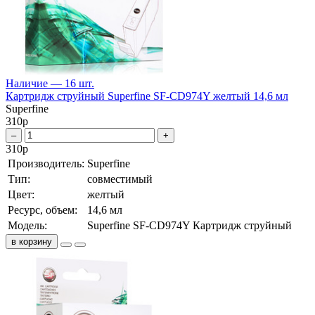
Наличие — 16 шт.
Картридж струйный Superfine SF-CD974Y желтый 14,6 мл
Superfine
310
р
–
+
310
р
Производитель:
Superfine
Тип:
совместимый
Цвет:
желтый
Ресурс, объем:
14,6 мл
Модель:
Superfine SF-CD974Y Картридж струйный
в корзину