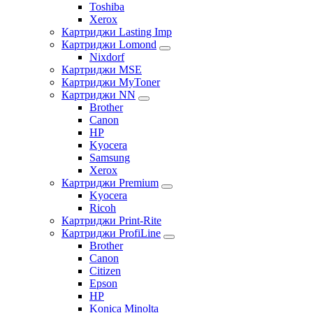
Toshiba
Xerox
Картриджи Lasting Imp
Картриджи Lomond
Nixdorf
Картриджи MSE
Картриджи MyToner
Картриджи NN
Brother
Canon
HP
Kyocera
Samsung
Xerox
Картриджи Premium
Kyocera
Ricoh
Картриджи Print-Rite
Картриджи ProfiLine
Brother
Canon
Citizen
Epson
HP
Konica Minolta