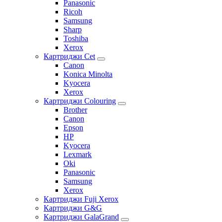
Panasonic
Ricoh
Samsung
Sharp
Toshiba
Xerox
Картриджи Cet
Canon
Konica Minolta
Kyocera
Xerox
Картриджи Colouring
Brother
Canon
Epson
HP
Kyocera
Lexmark
Oki
Panasonic
Samsung
Xerox
Картриджи Fuji Xerox
Картриджи G&G
Картриджи GalaGrand