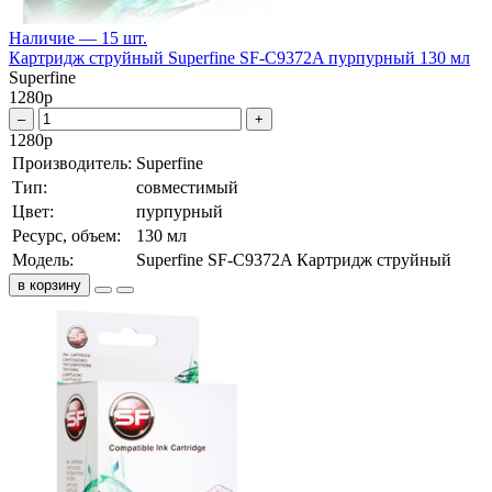
Наличие — 15 шт.
Картридж струйный Superfine SF-C9372A пурпурный 130 мл
Superfine
1280
р
–
+
1280
р
Производитель:
Superfine
Тип:
совместимый
Цвет:
пурпурный
Ресурс, объем:
130 мл
Модель:
Superfine SF-C9372A Картридж струйный
в корзину