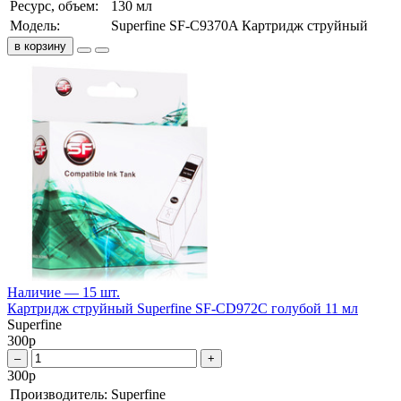
Ресурс, объем:
130 мл
Модель:
Superfine SF-C9370A Картридж струйный
в корзину
Наличие — 15 шт.
Картридж струйный Superfine SF-CD972C голубой 11 мл
Superfine
300
р
–
+
300
р
Производитель:
Superfine