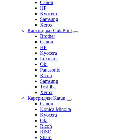
Canon
HP
Kyocera
Samsung
Xerox
Картриджи GalaPrint
Brother
Canon
HP
Kyocera
Lexmark
Oki
Panasonic
Ricoh
Samsung
Toshiba
Xerox
Картриджи Katun
Canon
Konica Minolta
Kyocera
Oki
Ricoh
RISO
Sharp