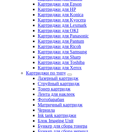
Картриджи для Epson
Картриджи для HP
Картриджи для Konica
Картриджи для Kyocera
Картриджи для Lexmark
Картриджи для OKI
Картриджи для Panasonic
Картриджи для Pantum
Картриджи для Ricoh
Картриджи для Samsung
Картриджи для Sharp
Картриджи для Toshiba
Картриджи для Xerox
Картриджи по типу
Лазерный картридж
Струйный картридж
Тонер картридж
Лента для наклеек
Фотобарабан
Матричный картридж
Чернила
Ink tank картриджи
Блок Imaging Unit
Бункер для сбора тонера
Бункер для сбора чернил