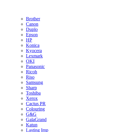
Brother
Canon
Duplo
Epson
HP
Konica
Kyocera
Lexmark
OKI
Panasonic
Ricoh
Riso
Samsung
Sharp
Toshiba
Xerox
Cactus PR
Colouring
G&G
GalaGrand
Katun
Lasting Imp