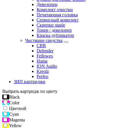
Девелопер
Комплект очистки
Печатающая головка
Сервисный комплект
Скрепки staple
Тонер / девелопер
Краска дубликатор
Чистящие средства
CBR
Defender
Fellowes
Hama
ION Audio
Kreolz
Perfeo
ЗИП картриджи
Выбрать картридж по цвету
Black
Color
Цветной
Cyan
Magenta
Yellow