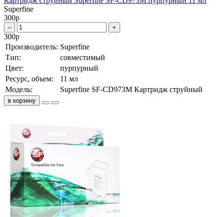
Картридж струйный Superfine SF-CD973M пурпурный 11 мл
Superfine
300
р
–
+
300
р
Производитель:
Superfine
Тип:
совместимый
Цвет:
пурпурный
Ресурс, объем:
11 мл
Модель:
Superfine SF-CD973M Картридж струйный
в корзину