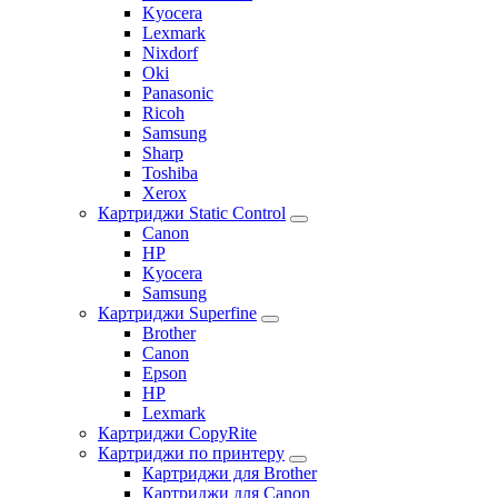
Kyocera
Lexmark
Nixdorf
Oki
Panasonic
Ricoh
Samsung
Sharp
Toshiba
Xerox
Картриджи Static Control
Canon
HP
Kyocera
Samsung
Картриджи Superfine
Brother
Canon
Epson
HP
Lexmark
Картриджи CopyRite
Картриджи по принтеру
Картриджи для Brother
Картриджи для Canon