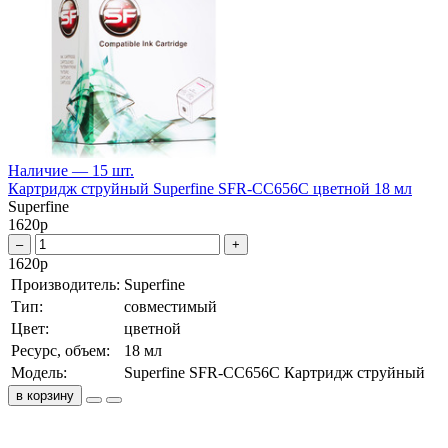
Наличие — 15 шт.
Картридж струйный Superfine SFR-CC656C цветной 18 мл
Superfine
1620
р
–
+
1620
р
Производитель:
Superfine
Тип:
совместимый
Цвет:
цветной
Ресурс, объем:
18 мл
Модель:
Superfine SFR-CC656C Картридж струйный
в корзину