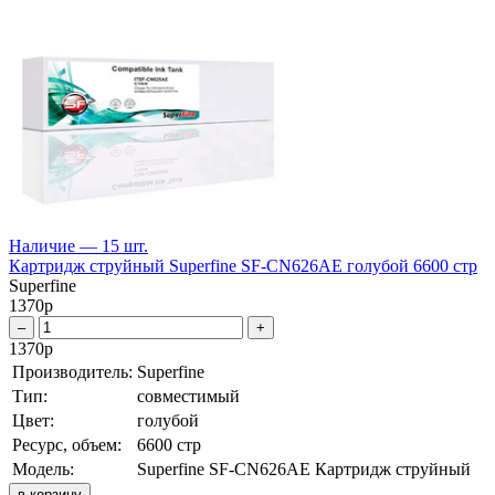
Наличие — 15 шт.
Картридж струйный Superfine SF-CN626AE голубой 6600 стр
Superfine
1370
р
–
+
1370
р
Производитель:
Superfine
Тип:
совместимый
Цвет:
голубой
Ресурс, объем:
6600 стр
Модель:
Superfine SF-CN626AE Картридж струйный
в корзину