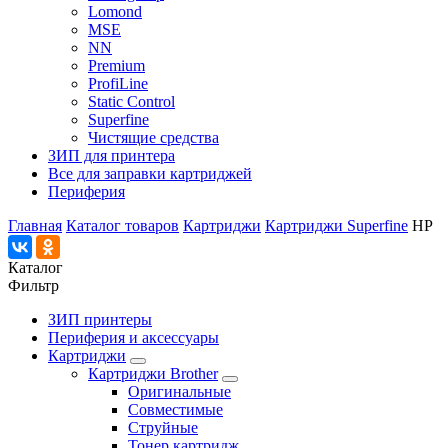
Lomond
MSE
NN
Premium
ProfiLine
Static Control
Superfine
Чистящие средства
ЗИП для принтера
Все для заправки картриджей
Периферия
Главная
Каталог товаров
Картриджи
Картриджи Superfine
HP
Каталог
Фильтр
ЗИП принтеры
Периферия и аксессуары
Картриджи
Картриджи Brother
Оригинальные
Совместимые
Струйные
Тонер картридж