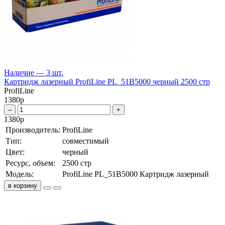
Наличие — 3 шт.
Картридж лазерный ProfiLine PL_51B5000 черный 2500 стр
ProfiLine
1380
р
–
+
1380
р
Производитель:
ProfiLine
Тип:
совместимый
Цвет:
черный
Ресурс, объем:
2500 стр
Модель:
ProfiLine PL_51B5000 Картридж лазерный
в корзину