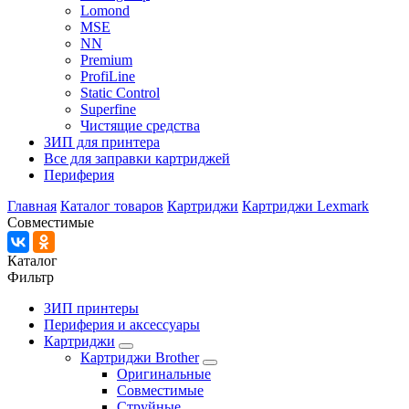
Lomond
MSE
NN
Premium
ProfiLine
Static Control
Superfine
Чистящие средства
ЗИП для принтера
Все для заправки картриджей
Периферия
Главная
Каталог товаров
Картриджи
Картриджи Lexmark
Совместимые
Каталог
Фильтр
ЗИП принтеры
Периферия и аксессуары
Картриджи
Картриджи Brother
Оригинальные
Совместимые
Струйные