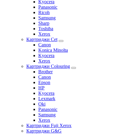
Kyocera
Panasonic
Ricoh
Samsung
Sharp
Toshiba
Xerox
Картриджи Cet
Canon
Konica Minolta
Kyocera
Xerox
Картриджи Colouring
Brother
Canon
Epson
HP
Kyocera
Lexmark
Oki
Panasonic
Samsung
Xerox
Картриджи Fuji Xerox
Картриджи G&G