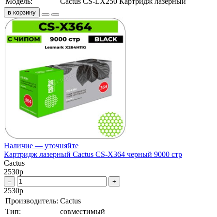
Модель:
Cactus CS-LX250 Картридж лазерный
в корзину
Наличие — уточняйте
Картридж лазерный Cactus CS-X364 черный 9000 стр
Cactus
2530
р
–
+
2530
р
Производитель:
Cactus
Тип:
совместимый