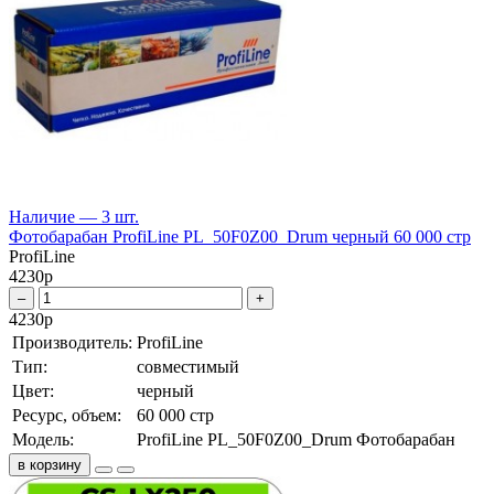
Наличие — 3 шт.
Фотобарабан ProfiLine PL_50F0Z00_Drum черный 60 000 стр
ProfiLine
4230
р
–
+
4230
р
Производитель:
ProfiLine
Тип:
совместимый
Цвет:
черный
Ресурс, объем:
60 000 стр
Модель:
ProfiLine PL_50F0Z00_Drum Фотобарабан
в корзину