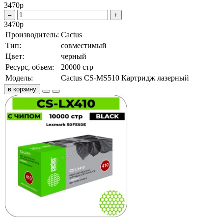
3470
р
–
+
3470
р
Производитель:
Cactus
Тип:
совместимый
Цвет:
черный
Ресурс, объем:
20000 стр
Модель:
Cactus CS-MS510 Картридж лазерный
в корзину