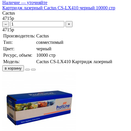
Наличие — уточняйте
Картридж лазерный Cactus CS-LX410 черный 10000 стр
Cactus
4715
р
–
+
4715
р
Производитель:
Cactus
Тип:
совместимый
Цвет:
черный
Ресурс, объем:
10000 стр
Модель:
Cactus CS-LX410 Картридж лазерный
в корзину