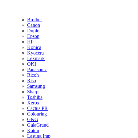
Brother
Canon
Duplo
Epson
HP
Konica
Kyocera
Lexmark
OKI
Panasonic
Ricoh
Riso
Samsung
Sharp
Toshiba
Xerox
Cactus PR
Colouring
G&G
GalaGrand
Katun
Lasting Imp