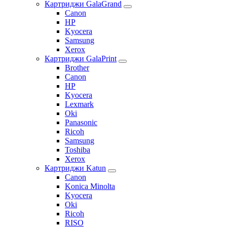
Картриджи GalaGrand
Canon
HP
Kyocera
Samsung
Xerox
Картриджи GalaPrint
Brother
Canon
HP
Kyocera
Lexmark
Oki
Panasonic
Ricoh
Samsung
Toshiba
Xerox
Картриджи Katun
Canon
Konica Minolta
Kyocera
Oki
Ricoh
RISO