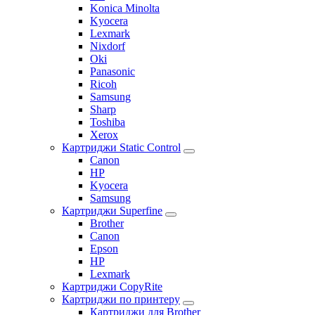
Konica Minolta
Kyocera
Lexmark
Nixdorf
Oki
Panasonic
Ricoh
Samsung
Sharp
Toshiba
Xerox
Картриджи Static Control
Canon
HP
Kyocera
Samsung
Картриджи Superfine
Brother
Canon
Epson
HP
Lexmark
Картриджи CopyRite
Картриджи по принтеру
Картриджи для Brother