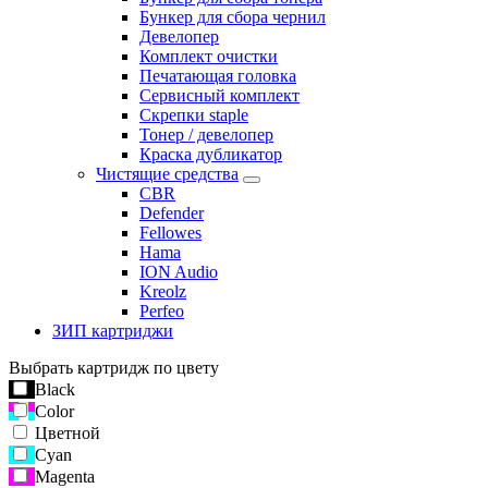
Бункер для сбора чернил
Девелопер
Комплект очистки
Печатающая головка
Сервисный комплект
Скрепки staple
Тонер / девелопер
Краска дубликатор
Чистящие средства
CBR
Defender
Fellowes
Hama
ION Audio
Kreolz
Perfeo
ЗИП картриджи
Выбрать картридж по цвету
Black
Color
Цветной
Cyan
Magenta