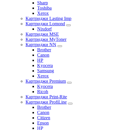
Sharp
Toshiba
Xerox
Картриджи Lasting Imp
Картриджи Lomond
Nixdorf
Картриджи MSE
Картриджи MyToner
Картриджи NN
Brother
Canon
HP
Kyocera
Samsung
Xerox
Картриджи Premium
Kyocera
Ricoh
Картриджи Print-Rite
Картриджи ProfiLine
Brother
Canon
Citizen
Epson
HP