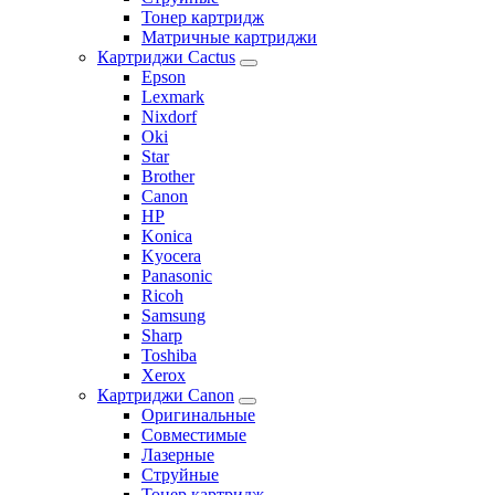
Тонер картридж
Матричные картриджи
Картриджи Cactus
Epson
Lexmark
Nixdorf
Oki
Star
Brother
Canon
HP
Konica
Kyocera
Panasonic
Ricoh
Samsung
Sharp
Toshiba
Xerox
Картриджи Canon
Оригинальные
Совместимые
Лазерные
Струйные
Тонер картридж