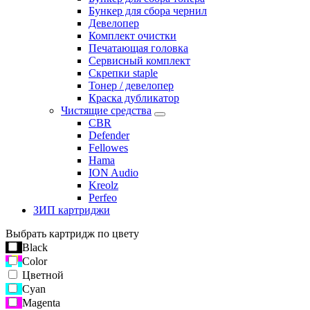
Бункер для сбора чернил
Девелопер
Комплект очистки
Печатающая головка
Сервисный комплект
Скрепки staple
Тонер / девелопер
Краска дубликатор
Чистящие средства
CBR
Defender
Fellowes
Hama
ION Audio
Kreolz
Perfeo
ЗИП картриджи
Выбрать картридж по цвету
Black
Color
Цветной
Cyan
Magenta