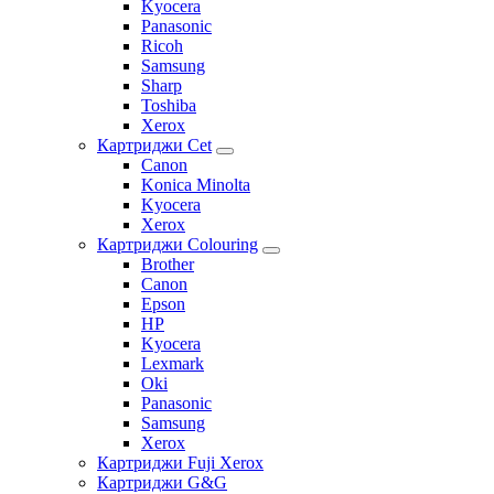
Kyocera
Panasonic
Ricoh
Samsung
Sharp
Toshiba
Xerox
Картриджи Cet
Canon
Konica Minolta
Kyocera
Xerox
Картриджи Colouring
Brother
Canon
Epson
HP
Kyocera
Lexmark
Oki
Panasonic
Samsung
Xerox
Картриджи Fuji Xerox
Картриджи G&G