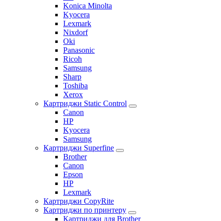
Konica Minolta
Kyocera
Lexmark
Nixdorf
Oki
Panasonic
Ricoh
Samsung
Sharp
Toshiba
Xerox
Картриджи Static Control
Canon
HP
Kyocera
Samsung
Картриджи Superfine
Brother
Canon
Epson
HP
Lexmark
Картриджи CopyRite
Картриджи по принтеру
Картриджи для Brother