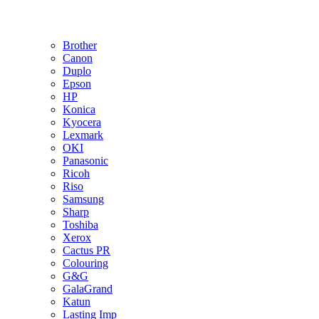
Brother
Canon
Duplo
Epson
HP
Konica
Kyocera
Lexmark
OKI
Panasonic
Ricoh
Riso
Samsung
Sharp
Toshiba
Xerox
Cactus PR
Colouring
G&G
GalaGrand
Katun
Lasting Imp