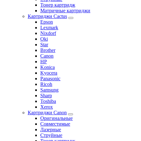
Тонер картридж
Матричные картриджи
Картриджи Cactus
Epson
Lexmark
Nixdorf
Oki
Star
Brother
Canon
HP
Konica
Kyocera
Panasonic
Ricoh
Samsung
Sharp
Toshiba
Xerox
Картриджи Canon
Оригинальные
Совместимые
Лазерные
Струйные
Тонер картридж