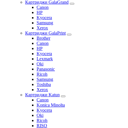
Картриджи GalaGrand
Canon
HP
Kyocera
Samsung
Xerox
Картриджи GalaPrint
Brother
Canon
HP
Kyocera
Lexmark
Oki
Panasonic
Ricoh
Samsung
Toshiba
Xerox
Картриджи Katun
Canon
Konica Minolta
Kyocera
Oki
Ricoh
RISO