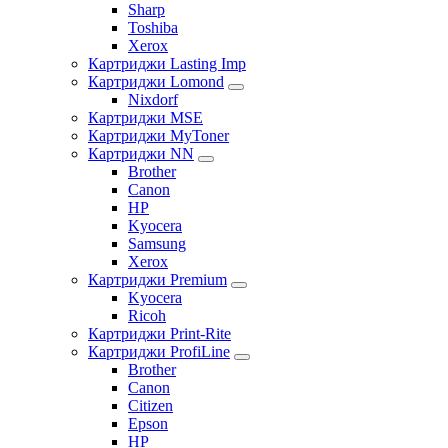
Sharp
Toshiba
Xerox
Картриджи Lasting Imp
Картриджи Lomond
Nixdorf
Картриджи MSE
Картриджи MyToner
Картриджи NN
Brother
Canon
HP
Kyocera
Samsung
Xerox
Картриджи Premium
Kyocera
Ricoh
Картриджи Print-Rite
Картриджи ProfiLine
Brother
Canon
Citizen
Epson
HP