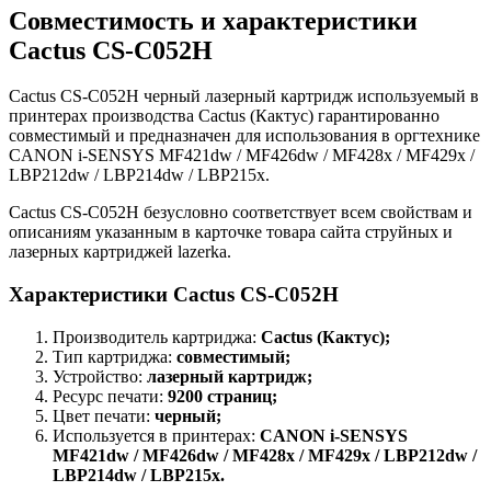
Совместимость и характеристики
Cactus CS-C052H
Cactus CS-C052H черный лазерный картридж используемый в
принтерах производства Cactus (Кактус) гарантированно
совместимый и предназначен для использования в оргтехнике
CANON i-SENSYS MF421dw / MF426dw / MF428x / MF429x /
LBP212dw / LBP214dw / LBP215x.
Cactus CS-C052H безусловно соответствует всем свойствам и
описаниям указанным в карточке товара сайта струйных и
лазерных картриджей lazerka.
Характеристики Cactus CS-C052H
Производитель картриджа:
Cactus (Кактус);
Тип картриджа:
совместимый;
Устройство:
лазерный картридж;
Ресурс печати:
92
00 страниц;
Цвет печати:
черный;
Используется в принтерах:
CANON i-SENSYS
MF421dw / MF426dw / MF428x / MF429x / LBP212dw /
LBP214dw / LBP215x.