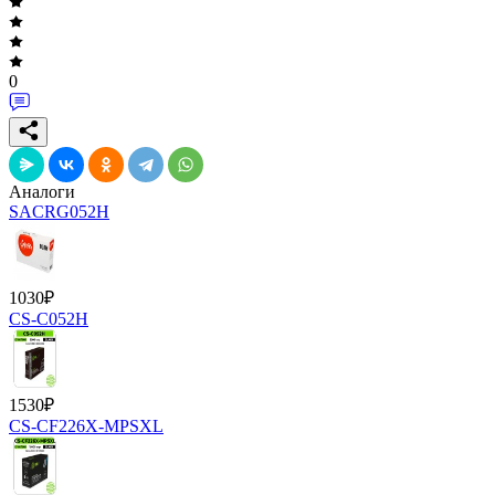
0
Аналоги
SACRG052H
1030
₽
CS-C052H
1530
₽
CS-CF226X-MPSXL