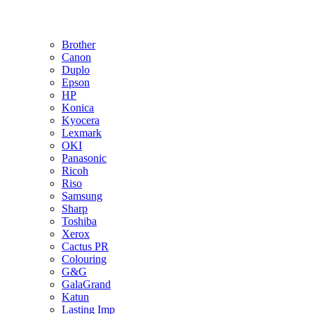
Brother
Canon
Duplo
Epson
HP
Konica
Kyocera
Lexmark
OKI
Panasonic
Ricoh
Riso
Samsung
Sharp
Toshiba
Xerox
Cactus PR
Colouring
G&G
GalaGrand
Katun
Lasting Imp