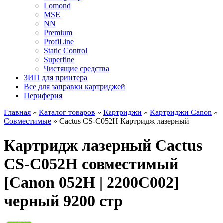
Lomond
MSE
NN
Premium
ProfiLine
Static Control
Superfine
Чистящие средства
ЗИП для принтера
Все для заправки картриджей
Периферия
Главная
»
Каталог товаров
»
Картриджи
»
Картриджи Canon
»
Совместимые
»
Cactus CS-C052H Картридж лазерный
Картридж лазерный Cactus
CS-C052H совместимый
[Canon 052H | 2200C002]
черный 9200 стр