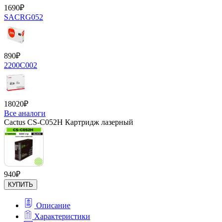
1690
₽
SACRG052
890
₽
2200C002
18020
₽
Все аналоги
Cactus CS-C052H Картридж лазерный
940
₽
КУПИТЬ
Описание
Характеристики