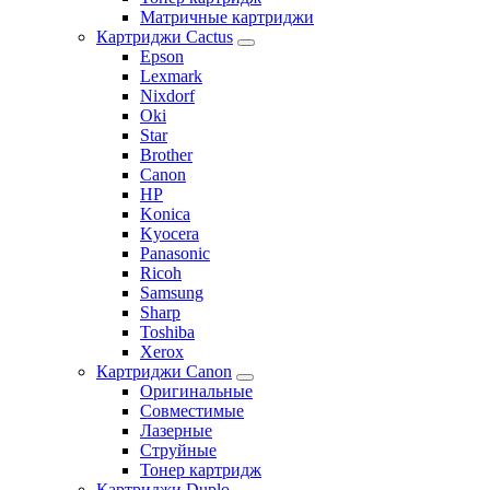
Матричные картриджи
Картриджи Cactus
Epson
Lexmark
Nixdorf
Oki
Star
Brother
Canon
HP
Konica
Kyocera
Panasonic
Ricoh
Samsung
Sharp
Toshiba
Xerox
Картриджи Canon
Оригинальные
Совместимые
Лазерные
Струйные
Тонер картридж
Картриджи Duplo