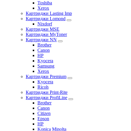
Toshiba
Xerox
Картриджи Lasting Imp
Картриджи Lomond
Nixdorf
Картриджи MSE
Картриджи MyToner
Картриджи NN
Brother
Canon
HP
Kyocera
Samsung
Xerox
Картриджи Premium
Kyocera
Ricoh
Картриджи Print-Rite
Картриджи ProfiLine
Brother
Canon
Citizen
Epson
HP
Konica Minolta