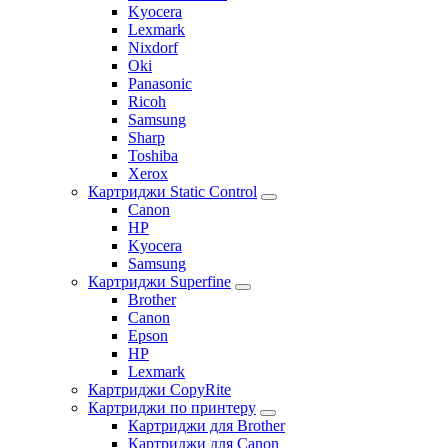
Kyocera
Lexmark
Nixdorf
Oki
Panasonic
Ricoh
Samsung
Sharp
Toshiba
Xerox
Картриджи Static Control
Canon
HP
Kyocera
Samsung
Картриджи Superfine
Brother
Canon
Epson
HP
Lexmark
Картриджи CopyRite
Картриджи по принтеру
Картриджи для Brother
Картриджи для Canon