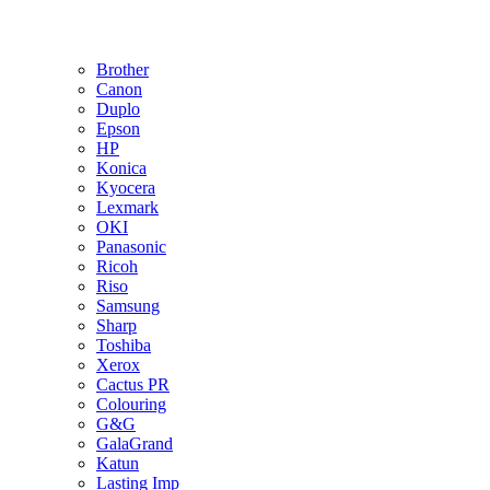
Brother
Canon
Duplo
Epson
HP
Konica
Kyocera
Lexmark
OKI
Panasonic
Ricoh
Riso
Samsung
Sharp
Toshiba
Xerox
Cactus PR
Colouring
G&G
GalaGrand
Katun
Lasting Imp