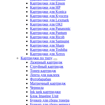
Картриджи для Epson
Картриджи для HP
Картриджи для Konica
Картриджи для Kyocera
Картриджи для Lexmark
Картриджи для OKI
Картриджи для Panasonic
Картриджи для Pantum
Картриджи для Ricoh
Картриджи для Samsung
Картриджи для Sharp
Картриджи для Toshiba
Картриджи для Xerox
Картриджи по типу
Лазерный картридж
Струйный картридж
Тонер картридж
Лента для наклеек
Фотобарабан
Матричный картридж
Чернила
Ink tank картриджи
Блок Imaging Unit
Бункер для сбора тонера
Бункер для сбора чернил