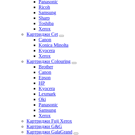
Panasonic
Ricoh
Samsung
Sharp
Toshiba
Xerox
Картриджи Cet
Canon
Konica Minolta
Kyocera
Xerox
Картриджи Colouring
Brother
Canon
Epson
HP
Kyocera
Lexmark
Oki
Panasonic
Samsung
Xerox
Картриджи Fuji Xerox
Картриджи G&G
Картриджи GalaGrand