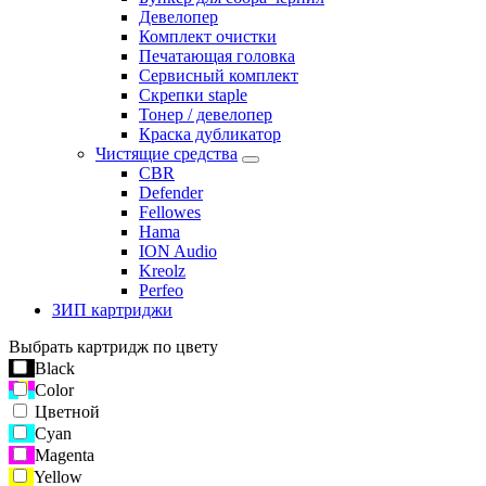
Девелопер
Комплект очистки
Печатающая головка
Сервисный комплект
Скрепки staple
Тонер / девелопер
Краска дубликатор
Чистящие средства
CBR
Defender
Fellowes
Hama
ION Audio
Kreolz
Perfeo
ЗИП картриджи
Выбрать картридж по цвету
Black
Color
Цветной
Cyan
Magenta
Yellow