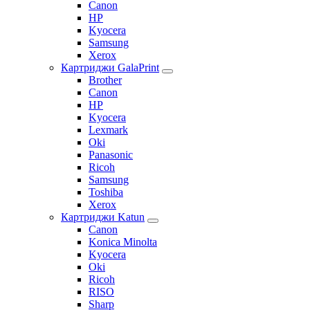
Canon
HP
Kyocera
Samsung
Xerox
Картриджи GalaPrint
Brother
Canon
HP
Kyocera
Lexmark
Oki
Panasonic
Ricoh
Samsung
Toshiba
Xerox
Картриджи Katun
Canon
Konica Minolta
Kyocera
Oki
Ricoh
RISO
Sharp