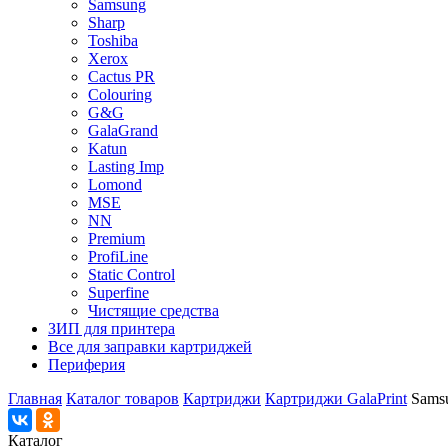
Samsung
Sharp
Toshiba
Xerox
Cactus PR
Colouring
G&G
GalaGrand
Katun
Lasting Imp
Lomond
MSE
NN
Premium
ProfiLine
Static Control
Superfine
Чистящие средства
ЗИП для принтера
Все для заправки картриджей
Периферия
Главная
Каталог товаров
Картриджи
Картриджи GalaPrint
Sams
Каталог