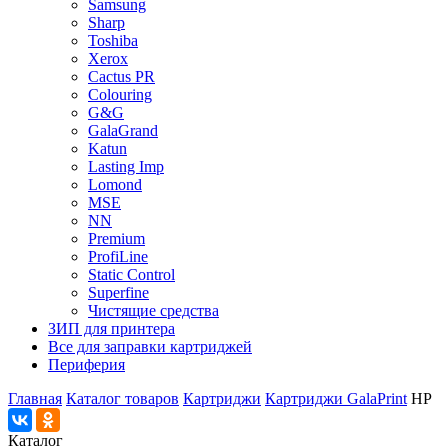
Samsung
Sharp
Toshiba
Xerox
Cactus PR
Colouring
G&G
GalaGrand
Katun
Lasting Imp
Lomond
MSE
NN
Premium
ProfiLine
Static Control
Superfine
Чистящие средства
ЗИП для принтера
Все для заправки картриджей
Периферия
Главная
Каталог товаров
Картриджи
Картриджи GalaPrint
HP
Каталог