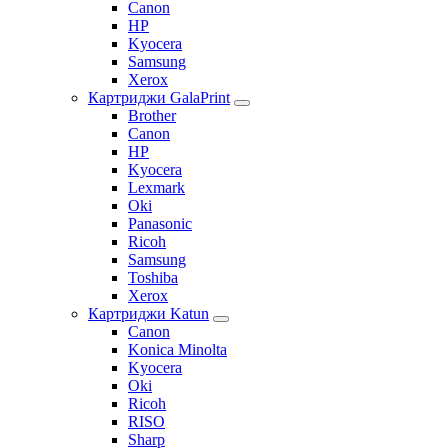
Canon
HP
Kyocera
Samsung
Xerox
Картриджи GalaPrint
Brother
Canon
HP
Kyocera
Lexmark
Oki
Panasonic
Ricoh
Samsung
Toshiba
Xerox
Картриджи Katun
Canon
Konica Minolta
Kyocera
Oki
Ricoh
RISO
Sharp