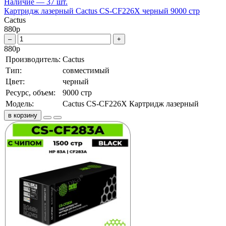
Наличие — 37 шт.
Картридж лазерный Cactus CS-CF226X черный 9000 стр
Cactus
880
р
–
+
880
р
Производитель:
Cactus
Тип:
совместимый
Цвет:
черный
Ресурс, объем:
9000 стр
Модель:
Cactus CS-CF226X Картридж лазерный
в корзину