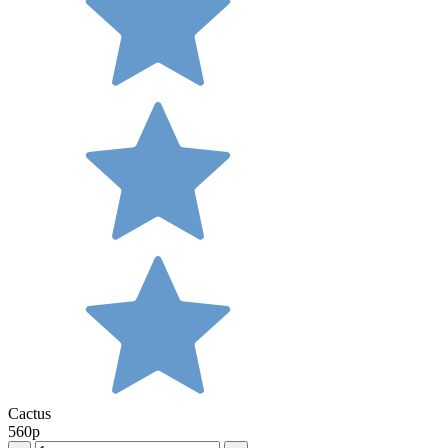
Cactus
560
р