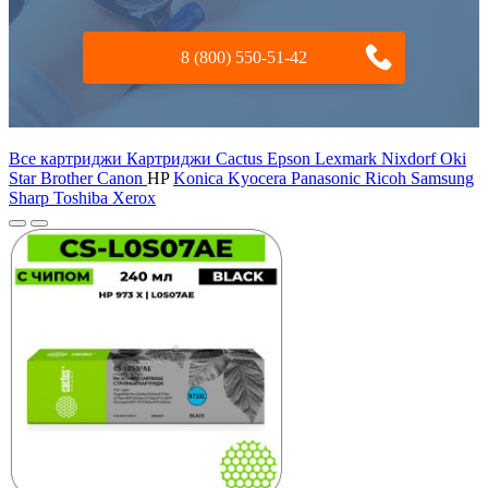
8 (800) 550-51-42
Все картриджи Картриджи Cactus
Epson
Lexmark
Nixdorf
Oki
Star
Brother
Canon
HP
Konica
Kyocera
Panasonic
Ricoh
Samsung
Sharp
Toshiba
Xerox