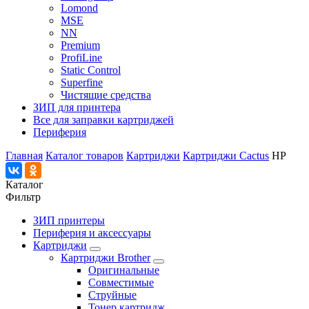
Lomond
MSE
NN
Premium
ProfiLine
Static Control
Superfine
Чистящие средства
ЗИП для принтера
Все для заправки картриджей
Периферия
Главная
Каталог товаров
Картриджи
Картриджи Cactus
HP
Каталог
Фильтр
ЗИП принтеры
Периферия и аксессуары
Картриджи
Картриджи Brother
Оригинальные
Совместимые
Струйные
Тонер картридж