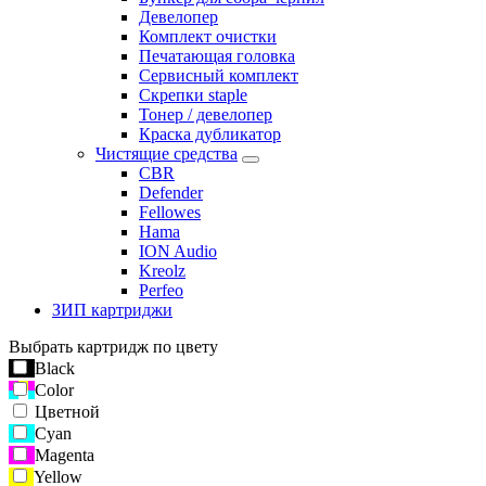
Девелопер
Комплект очистки
Печатающая головка
Сервисный комплект
Скрепки staple
Тонер / девелопер
Краска дубликатор
Чистящие средства
CBR
Defender
Fellowes
Hama
ION Audio
Kreolz
Perfeo
ЗИП картриджи
Выбрать картридж по цвету
Black
Color
Цветной
Cyan
Magenta
Yellow