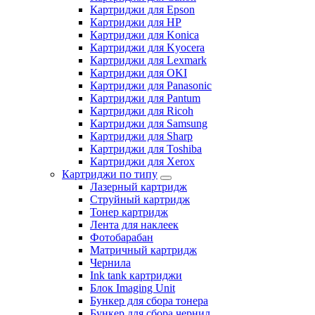
Картриджи для Epson
Картриджи для HP
Картриджи для Konica
Картриджи для Kyocera
Картриджи для Lexmark
Картриджи для OKI
Картриджи для Panasonic
Картриджи для Pantum
Картриджи для Ricoh
Картриджи для Samsung
Картриджи для Sharp
Картриджи для Toshiba
Картриджи для Xerox
Картриджи по типу
Лазерный картридж
Струйный картридж
Тонер картридж
Лента для наклеек
Фотобарабан
Матричный картридж
Чернила
Ink tank картриджи
Блок Imaging Unit
Бункер для сбора тонера
Бункер для сбора чернил