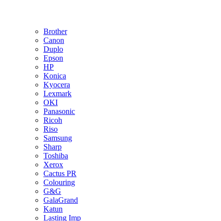
Brother
Canon
Duplo
Epson
HP
Konica
Kyocera
Lexmark
OKI
Panasonic
Ricoh
Riso
Samsung
Sharp
Toshiba
Xerox
Cactus PR
Colouring
G&G
GalaGrand
Katun
Lasting Imp