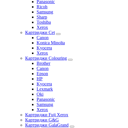
Panasonic
Ricoh
Samsung
Sharp
Toshiba
Xerox
Картриджи Cet
Canon
Konica Minolta
Kyocera
Xerox
Картриджи Colouring
Brother
Canon
Epson
HP
Kyocera
Lexmark
Oki
Panasonic
Samsung
Xerox
Картриджи Fuji Xerox
Картриджи G&G
Картриджи GalaGrand