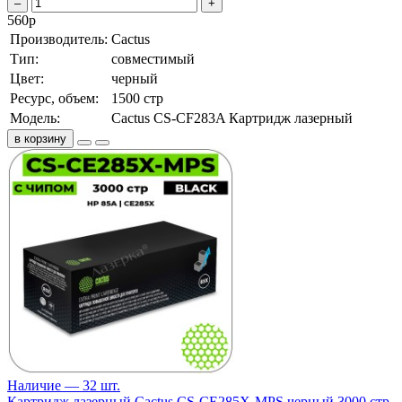
–
+
560
р
Производитель:
Cactus
Тип:
совместимый
Цвет:
черный
Ресурс, объем:
1500 стр
Модель:
Cactus CS-CF283A Картридж лазерный
в корзину
Наличие — 32 шт.
Картридж лазерный Cactus CS-CE285X-MPS черный 3000 стр