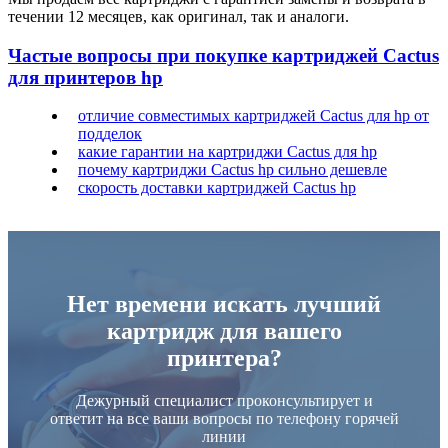
течении 12 месяцев, как оригинал, так и аналоги.
Частые вопросы при покупке картриджей Cactus
для принтеров hp
отличие совместимых картриджей Cactus для hp от
подделок
какие гарантии на картриджи Cactus для hp
почему картриджи Cactus hp сильно дешевле
скорость доставки картриджей Cactus hp
Нет времени искать лучший
картридж для вашего
принтера?
Дежурный специалист проконсультирует и
ответит на все ваши вопросы по телефону горячей
линии