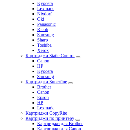
Kyocera
Lexmark
Nixdorf
Oki
Panasonic
Ricoh
Samsung
Sharp
Toshiba
Xerox
Картриджи Static Control
Canon
HP
Kyocera
Samsung
Картриджи Superfine
Brother
Canon
Epson
HP
Lexmark
Картриджи CopyRite
Картриджи по принтеру
Картриджи для Brother
Картриджи для Canon