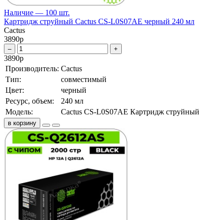
Наличие — 100 шт.
Картридж струйный Cactus CS-L0S07AE черный 240 мл
Cactus
3890
р
–
+
3890
р
Производитель:
Cactus
Тип:
совместимый
Цвет:
черный
Ресурс, объем:
240 мл
Модель:
Cactus CS-L0S07AE Картридж струйный
в корзину