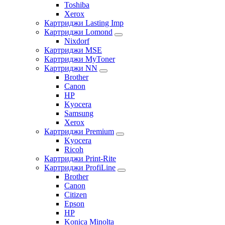
Toshiba
Xerox
Картриджи Lasting Imp
Картриджи Lomond
Nixdorf
Картриджи MSE
Картриджи MyToner
Картриджи NN
Brother
Canon
HP
Kyocera
Samsung
Xerox
Картриджи Premium
Kyocera
Ricoh
Картриджи Print-Rite
Картриджи ProfiLine
Brother
Canon
Citizen
Epson
HP
Konica Minolta