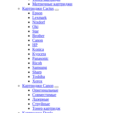
Матричные картриджи
Картриджи Cactus
Epson
Lexmark
Nixdorf
Oki
Star
Brother
Canon
HP
Konica
Kyocera
Panasonic
Ricoh
Samsung
Sharp
Toshiba
Xerox
Картриджи Canon
Оригинальные
Совместимые
Лазерные
Струйные
Тонер картридж
Картриджи Duplo