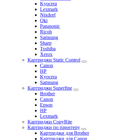
Kyocera
Lexmark
Nixdorf
Oki
Panasonic
Ricoh
Samsung
Sharp
Toshiba
Xerox
Картриджи Static Control
Canon
HP
Kyocera
Samsung
Картриджи Superfine
Brother
Canon
Epson
HP
Lexmark
Картриджи CopyRite
Картриджи по принтеру
Картриджи для Brother
Картриджи для Canon