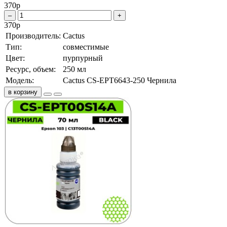
370
р
–
+
370
р
Производитель:
Cactus
Тип:
совместимые
Цвет:
пурпурный
Ресурс, объем:
250 мл
Модель:
Cactus CS-EPT6643-250 Чернила
в корзину