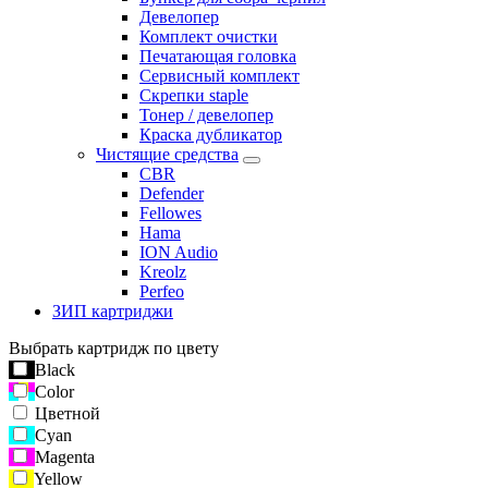
Девелопер
Комплект очистки
Печатающая головка
Сервисный комплект
Скрепки staple
Тонер / девелопер
Краска дубликатор
Чистящие средства
CBR
Defender
Fellowes
Hama
ION Audio
Kreolz
Perfeo
ЗИП картриджи
Выбрать картридж по цвету
Black
Color
Цветной
Cyan
Magenta
Yellow