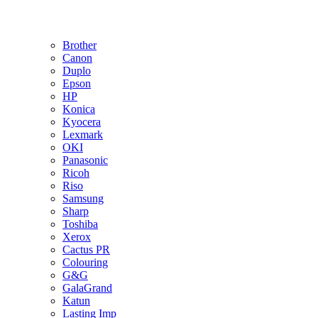
Brother
Canon
Duplo
Epson
HP
Konica
Kyocera
Lexmark
OKI
Panasonic
Ricoh
Riso
Samsung
Sharp
Toshiba
Xerox
Cactus PR
Colouring
G&G
GalaGrand
Katun
Lasting Imp