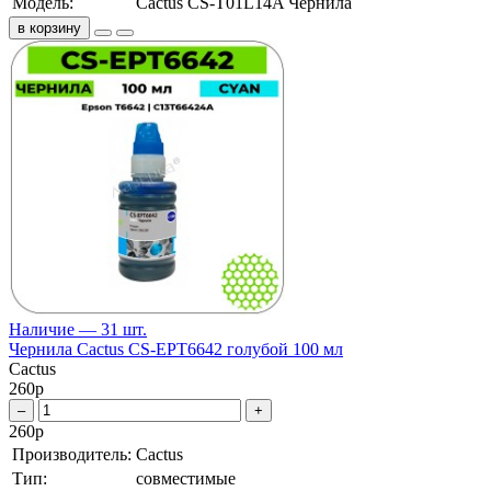
Модель:
Cactus CS-T01L14A Чернила
в корзину
Наличие — 31 шт.
Чернила Cactus CS-EPT6642 голубой 100 мл
Cactus
260
р
–
+
260
р
Производитель:
Cactus
Тип:
совместимые