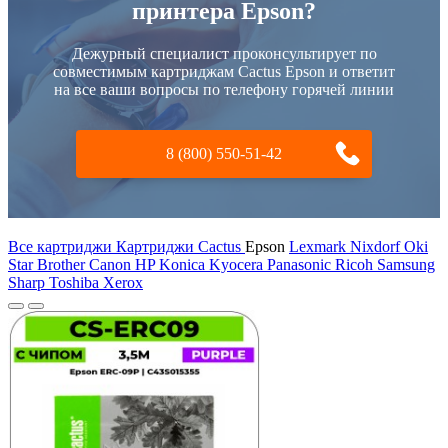
принтера Epson?
Дежурный специалист проконсультирует по
совместимым картриджам Cactus Epson и ответит
на все ваши вопросы по телефону горячей линии
8 (800) 550-51-42
Все картриджи Картриджи Cactus
Epson
Lexmark
Nixdorf
Oki
Star
Brother
Canon
HP
Konica
Kyocera
Panasonic
Ricoh
Samsung
Sharp
Toshiba
Xerox