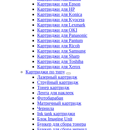
Картриджи для Epson
Картриджи для HP
Картриджи для Konica
Картриджи для Kyocera
Картриджи для Lexmark
Картриджи для OKI
Картриджи для Panasonic
Картриджи для Pantum
Картриджи для Ricoh
Картриджи для Samsung
Картриджи для Sharp
Картриджи для Toshiba
Картриджи для Xerox
Картриджи по типу
Лазерный картридж
Струйный картридж
Тонер картридж
Лента для наклеек
Фотобарабан
Матричный картридж
Чернила
Ink tank картриджи
Блок Imaging Unit
Бункер для сбора тонера
Бункер для сбора чернил