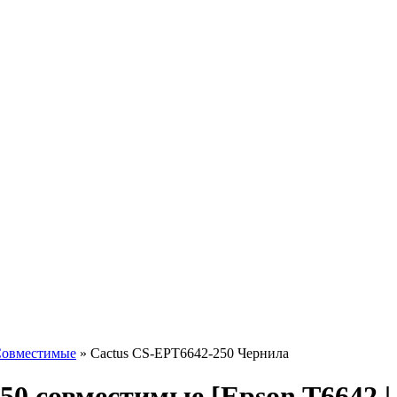
овместимые
»
Cactus CS-EPT6642-250 Чернила
50 совместимые [Epson T6642 |