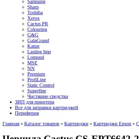
Samsung
Sharp
Toshiba
Xerox
Cactus PR
Colouring
G&G
GalaGrand
Katun
Lasting Imp
Lomond
MSE
NN
Premium
ProfiLine
Static Control
Superfine
Чистящие средства
ЗИП для принтера
Все для заправки картриджей
Периферия
Главная
»
Каталог товаров
»
Картриджи
»
Картриджи Epson
»
С
Чернила Cactus CS-EPT6642-2