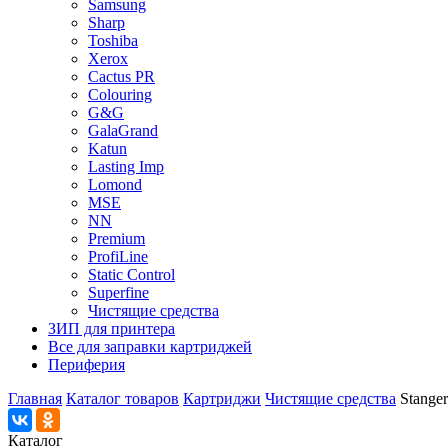
Samsung
Sharp
Toshiba
Xerox
Cactus PR
Colouring
G&G
GalaGrand
Katun
Lasting Imp
Lomond
MSE
NN
Premium
ProfiLine
Static Control
Superfine
Чистящие средства
ЗИП для принтера
Все для заправки картриджей
Периферия
Главная
Каталог товаров
Картриджи
Чистящие средства
Stanger
Каталог