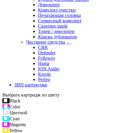
Девелопер
Комплект очистки
Печатающая головка
Сервисный комплект
Скрепки staple
Тонер / девелопер
Краска дубликатор
Чистящие средства
CBR
Defender
Fellowes
Hama
ION Audio
Kreolz
Perfeo
ЗИП картриджи
Выбрать картридж по цвету
Black
Color
Цветной
Cyan
Magenta
Yellow