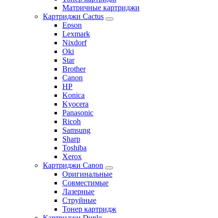
Матричные картриджи
Картриджи Cactus
Epson
Lexmark
Nixdorf
Oki
Star
Brother
Canon
HP
Konica
Kyocera
Panasonic
Ricoh
Samsung
Sharp
Toshiba
Xerox
Картриджи Canon
Оригинальные
Совместимые
Лазерные
Струйные
Тонер картридж
Картриджи Duplo