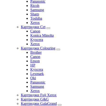
Panasonic
Ricoh
Samsung
Sharp
Toshiba
Xerox
Картриджи Cet
Canon
Konica Minolta
Kyocera
Xerox
Картриджи Colouring
Brother
Canon
Epson
HP
Kyocera
Lexmark
Oki
Panasonic
Samsung
Xerox
Картриджи Fuji Xerox
Картриджи G&G
Картриджи GalaGrand