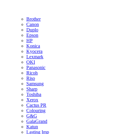
Brother
Canon
Duplo
Epson
HP
Konica
Kyocera
Lexmark
OKI
Panasonic
Ricoh
Riso
Samsung
Sharp
Toshiba
Xerox
Cactus PR
Colouring
G&G
GalaGrand
Katun
Lasting Imp