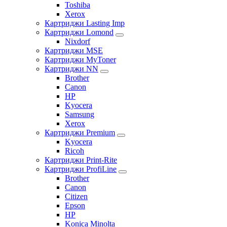
Toshiba
Xerox
Картриджи Lasting Imp
Картриджи Lomond
Nixdorf
Картриджи MSE
Картриджи MyToner
Картриджи NN
Brother
Canon
HP
Kyocera
Samsung
Xerox
Картриджи Premium
Kyocera
Ricoh
Картриджи Print-Rite
Картриджи ProfiLine
Brother
Canon
Citizen
Epson
HP
Konica Minolta