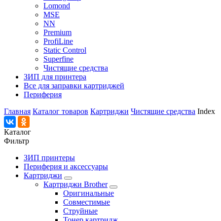
Lomond
MSE
NN
Premium
ProfiLine
Static Control
Superfine
Чистящие средства
ЗИП для принтера
Все для заправки картриджей
Периферия
Главная
Каталог товаров
Картриджи
Чистящие средства
Index
Каталог
Фильтр
ЗИП принтеры
Периферия и аксессуары
Картриджи
Картриджи Brother
Оригинальные
Совместимые
Струйные
Тонер картридж