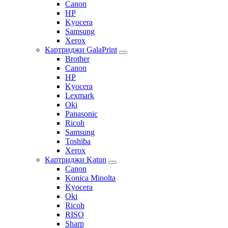
Canon
HP
Kyocera
Samsung
Xerox
Картриджи GalaPrint
Brother
Canon
HP
Kyocera
Lexmark
Oki
Panasonic
Ricoh
Samsung
Toshiba
Xerox
Картриджи Katun
Canon
Konica Minolta
Kyocera
Oki
Ricoh
RISO
Sharp