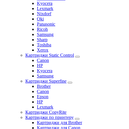
Kyocera
Lexmark
Nixdorf
Oki
Panasonic
Ricoh
Samsung
Sharp
Toshiba
Xerox
Картриджи Static Control
Canon
HP
Kyocera
Samsung
Картриджи Superfine
Brother
Canon
Epson
HP
Lexmark
Картриджи CopyRite
Картриджи по принтеру
Картриджи для Brother
Картриджи для Canon