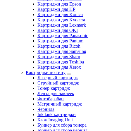
Картриджи для Epson
Картриджи для HP
Картриджи для Konica
Картриджи для Kyocera
Картриджи для Lexmark
Картриджи для OKI
Картриджи для Panasonic
Картриджи для Pantum
Картриджи для Ricoh
Картриджи для Samsung
Картриджи для Sharp
Картриджи для Toshiba
Картриджи для Xerox
Картриджи по типу
Лазерный картридж
Струйный картридж
Тонер картридж
Лента для наклеек
Фотобарабан
Матричный картридж
Чернила
Ink tank картриджи
Блок Imaging Unit
Бункер для сбора тонера
Бункер для сбора чернил