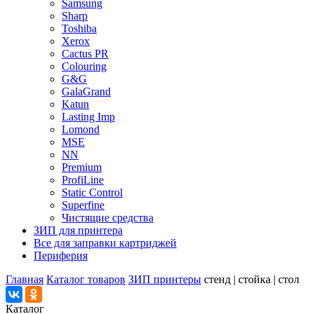
Samsung
Sharp
Toshiba
Xerox
Cactus PR
Colouring
G&G
GalaGrand
Katun
Lasting Imp
Lomond
MSE
NN
Premium
ProfiLine
Static Control
Superfine
Чистящие средства
ЗИП для принтера
Все для заправки картриджей
Периферия
Главная
Каталог товаров
ЗИП принтеры
стенд | стойка | стол
Каталог