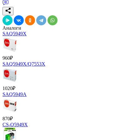
Аналоги
SAQ5949X
960
₽
SAQ5949X/Q7553X
1020
₽
SAQ5949A
870
₽
CS-Q5949X