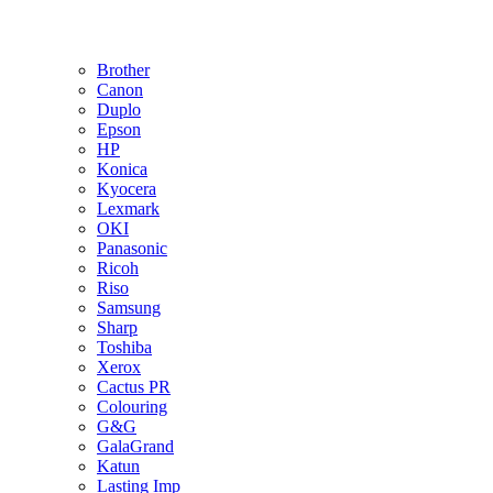
Brother
Canon
Duplo
Epson
HP
Konica
Kyocera
Lexmark
OKI
Panasonic
Ricoh
Riso
Samsung
Sharp
Toshiba
Xerox
Cactus PR
Colouring
G&G
GalaGrand
Katun
Lasting Imp