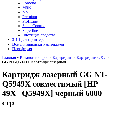
Lomond
MSE
NN
Premium
ProfiLine
Static Control
Superfine
Чистящие средства
ЗИП для принтера
Все для заправки картриджей
Периферия
Главная
»
Каталог товаров
»
Картриджи
»
Картриджи G&G
»
GG NT-Q5949X Картридж лазерный
Картридж лазерный GG NT-
Q5949X совместимый [HP
49X | Q5949X] черный 6000
стр