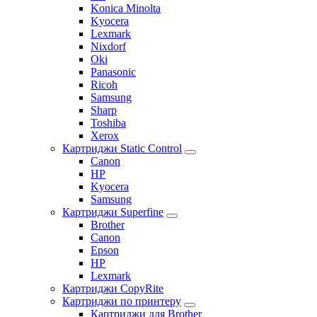
Konica Minolta
Kyocera
Lexmark
Nixdorf
Oki
Panasonic
Ricoh
Samsung
Sharp
Toshiba
Xerox
Картриджи Static Control
Canon
HP
Kyocera
Samsung
Картриджи Superfine
Brother
Canon
Epson
HP
Lexmark
Картриджи CopyRite
Картриджи по принтеру
Картриджи для Brother