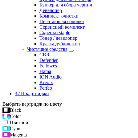
Бункер для сбора чернил
Девелопер
Комплект очистки
Печатающая головка
Сервисный комплект
Скрепки staple
Тонер / девелопер
Краска дубликатор
Чистящие средства
CBR
Defender
Fellowes
Hama
ION Audio
Kreolz
Perfeo
ЗИП картриджи
Выбрать картридж по цвету
Black
Color
Цветной
Cyan
Magenta