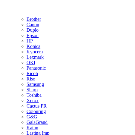
Brother
Canon
Duplo
Epson
HP
Konica
Kyocera
Lexmark
OKI
Panasonic
Ricoh
Riso
Samsung
Sharp
Toshiba
Xerox
Cactus PR
Colouring
G&G
GalaGrand
Katun
Lasting Imp