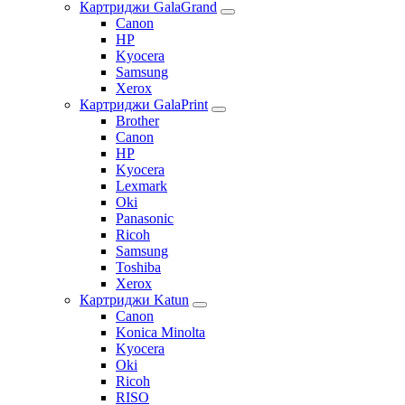
Картриджи GalaGrand
Canon
HP
Kyocera
Samsung
Xerox
Картриджи GalaPrint
Brother
Canon
HP
Kyocera
Lexmark
Oki
Panasonic
Ricoh
Samsung
Toshiba
Xerox
Картриджи Katun
Canon
Konica Minolta
Kyocera
Oki
Ricoh
RISO