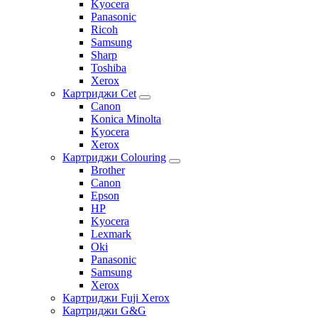
Kyocera
Panasonic
Ricoh
Samsung
Sharp
Toshiba
Xerox
Картриджи Cet
Canon
Konica Minolta
Kyocera
Xerox
Картриджи Colouring
Brother
Canon
Epson
HP
Kyocera
Lexmark
Oki
Panasonic
Samsung
Xerox
Картриджи Fuji Xerox
Картриджи G&G