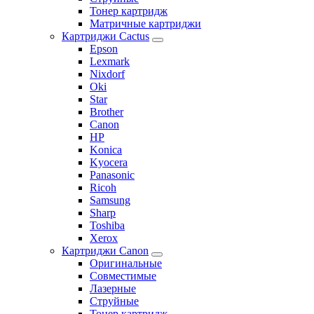
Тонер картридж
Матричные картриджи
Картриджи Cactus
Epson
Lexmark
Nixdorf
Oki
Star
Brother
Canon
HP
Konica
Kyocera
Panasonic
Ricoh
Samsung
Sharp
Toshiba
Xerox
Картриджи Canon
Оригинальные
Совместимые
Лазерные
Струйные
Тонер картридж