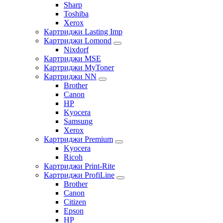
Sharp
Toshiba
Xerox
Картриджи Lasting Imp
Картриджи Lomond
Nixdorf
Картриджи MSE
Картриджи MyToner
Картриджи NN
Brother
Canon
HP
Kyocera
Samsung
Xerox
Картриджи Premium
Kyocera
Ricoh
Картриджи Print-Rite
Картриджи ProfiLine
Brother
Canon
Citizen
Epson
HP