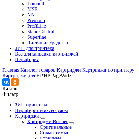
Lomond
MSE
NN
Premium
ProfiLine
Static Control
Superfine
Чистящие средства
ЗИП для принтера
Все для заправки картриджей
Периферия
Главная
Каталог товаров
Картриджи
Картриджи по принтеру
Картриджи для HP
HP PageWide
Каталог
Фильтр
ЗИП принтеры
Периферия и аксессуары
Картриджи
Картриджи Brother
Оригинальные
Совместимые
Струйные