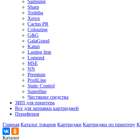
Samsung
Sharp
Toshiba
Xerox
Cactus PR
Colouring
G&G
GalaGrand
Katun
Lasting Imp
Lomond
MSE
NN
Premium
ProfiLine
Static Control
Superfine
Чистящие средства
ЗИП для принтера
Все для заправки картриджей
Периферия
Главная
Каталог товаров
Картриджи
Картриджи по принтеру
К
Каталог