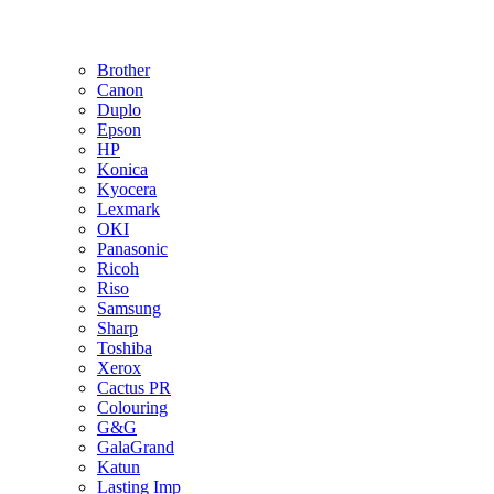
Brother
Canon
Duplo
Epson
HP
Konica
Kyocera
Lexmark
OKI
Panasonic
Ricoh
Riso
Samsung
Sharp
Toshiba
Xerox
Cactus PR
Colouring
G&G
GalaGrand
Katun
Lasting Imp