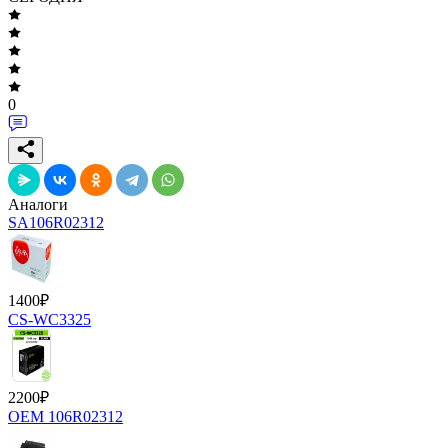
0
Аналоги
SA106R02312
1400
₽
CS-WC3325
2200
₽
OEM 106R02312