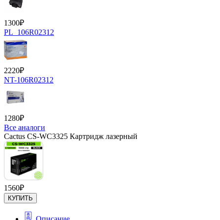
1300
₽
PL_106R02312
2220
₽
NT-106R02312
1280
₽
Все аналоги
Cactus CS-WC3325 Картридж лазерный
1560
₽
КУПИТЬ
Описание