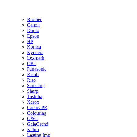
Brother
Canon
Duplo
Epson
HP
Konica
Kyocera
Lexmark
OKI
Panasonic
Ricoh
Riso
Samsung
Sharp
Toshiba
Xerox
Cactus PR
Colouring
G&G
GalaGrand
Katun
Lasting Imp