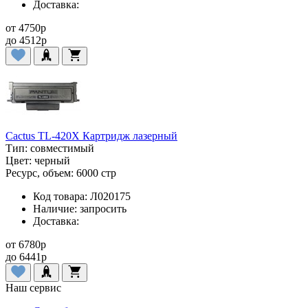
Доставка:
от
4750
p
до
4512
p
Cactus TL-420X Картридж лазерный
Тип:
совместимый
Цвет:
черный
Ресурс, объем:
6000 стр
Код товара:
Л020175
Наличие:
запросить
Доставка:
от
6780
p
до
6441
p
Наш сервис