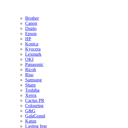
Brother
Canon
Duplo
Epson
HP
Konica
Kyocera
Lexmark
OKI
Panasonic
Ricoh
Riso
Samsung
Sharp
Toshiba
Xerox
Cactus PR
Colouring
G&G
GalaGrand
Katun
Lasting Imp