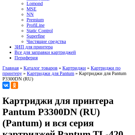
Lomond
MSE
NN
Premium
ProfiLine
Static Control
Superfine
Чистящие средства
ЗИП для принтера
Все для заправки картриджей
Периферия
Главная
»
Каталог товаров
»
Картриджи
»
Картриджи по
принтеру
»
Картриджи для Pantum
»
Картриджи для Pantum
P3300DN (RU)
Картриджи для принтера
Pantum P3300DN (RU)
(Pantum) и вся серия
картриджей Pantum TL-420