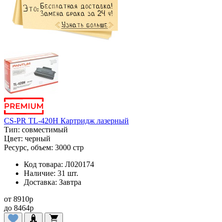
CS-PR TL-420H Картридж лазерный
Тип:
совместимый
Цвет:
черный
Ресурс, объем:
3000 стр
Код товара:
Л020174
Наличие:
31 шт.
Доставка:
Завтра
от
8910
p
до
8464
p