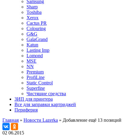
Samsung
Sharp
Toshiba
Xerox
Cactus PR
Colouring
G&G
GalaGrand
Katun
Lasting Imp
Lomond
MSE
NN
Premium
ProfiLine
Static Control
Superfine
Чистящие средства
ЗИП для принтера
Все для заправки картриджей
Периферия
Главная
»
Новости Lazerka
»
Добавление ещё 13 позиций
02
06.2015