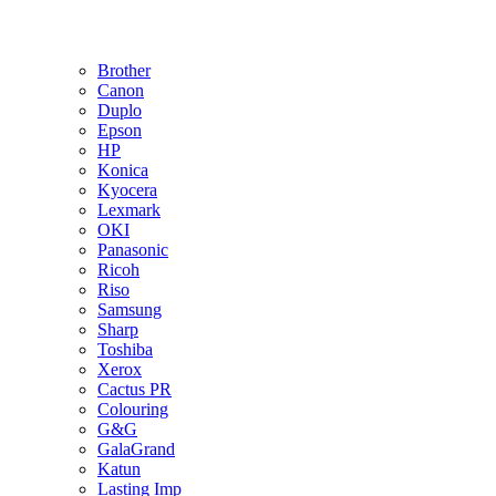
Brother
Canon
Duplo
Epson
HP
Konica
Kyocera
Lexmark
OKI
Panasonic
Ricoh
Riso
Samsung
Sharp
Toshiba
Xerox
Cactus PR
Colouring
G&G
GalaGrand
Katun
Lasting Imp