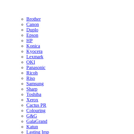
Brother
Canon
Duplo
Epson
HP
Konica
Kyocera
Lexmark
OKI
Panasonic
Ricoh
Riso
Samsung
Sharp
Toshiba
Xerox
Cactus PR
Colouring
G&G
GalaGrand
Katun
Lasting Imp