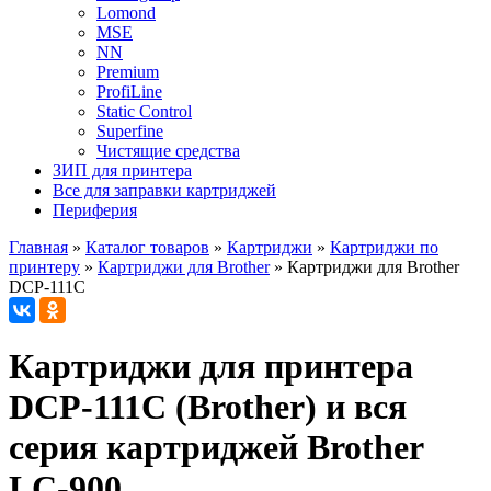
Lomond
MSE
NN
Premium
ProfiLine
Static Control
Superfine
Чистящие средства
ЗИП для принтера
Все для заправки картриджей
Периферия
Главная
»
Каталог товаров
»
Картриджи
»
Картриджи по
принтеру
»
Картриджи для Brother
»
Картриджи для Brother
DCP-111C
Картриджи для принтера
DCP-111C (Brother) и вся
серия картриджей Brother
LC-900