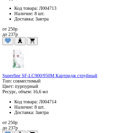
Код товара:
Л004713
Наличие:
8 шт.
Доставка:
Завтра
от
250
p
до
237
p
Superfine SF-LC900/950M Картридж струйный
Тип:
совместимый
Цвет:
пурпурный
Ресурс, объем:
16,6 мл
Код товара:
Л004714
Наличие:
8 шт.
Доставка:
Завтра
от
250
p
до
237
p