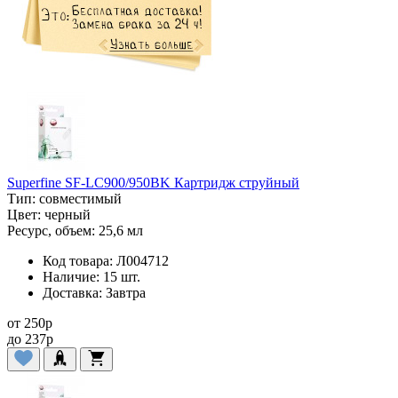
Superfine SF-LC900/950BK Картридж струйный
Тип:
совместимый
Цвет:
черный
Ресурс, объем:
25,6 мл
Код товара:
Л004712
Наличие:
15 шт.
Доставка:
Завтра
от
250
p
до
237
p