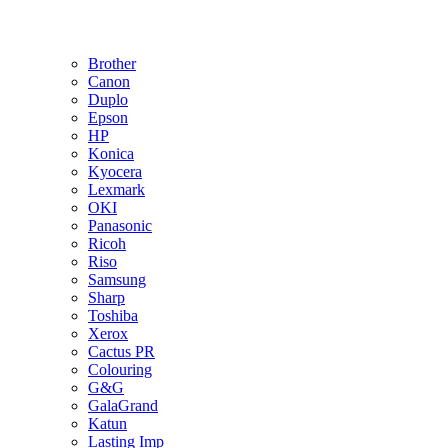
Brother
Canon
Duplo
Epson
HP
Konica
Kyocera
Lexmark
OKI
Panasonic
Ricoh
Riso
Samsung
Sharp
Toshiba
Xerox
Cactus PR
Colouring
G&G
GalaGrand
Katun
Lasting Imp