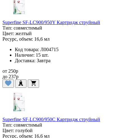
Superfine SF-LC900/950Y Картридж струйный
Тип:
совместимый
Цвет:
желтый
Ресурс, объем:
16,6 мл
Код товара:
Л004715
Наличие:
15 шт.
Доставка:
Завтра
от
250
p
до
237
p
Superfine SF-LC900/950C Картридж струйный
Тип:
совместимый
Цвет:
голубой
Ресурс, объем:
16,6 мл