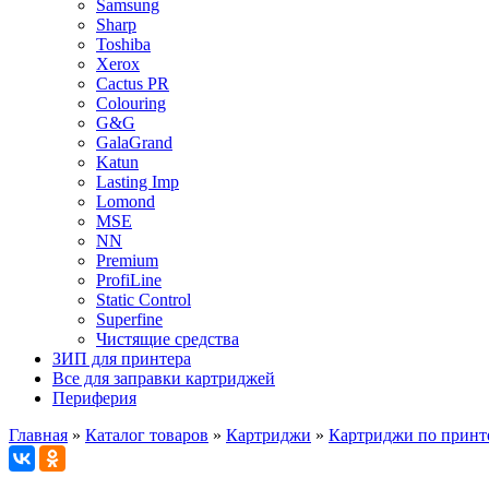
Samsung
Sharp
Toshiba
Xerox
Cactus PR
Colouring
G&G
GalaGrand
Katun
Lasting Imp
Lomond
MSE
NN
Premium
ProfiLine
Static Control
Superfine
Чистящие средства
ЗИП для принтера
Все для заправки картриджей
Периферия
Главная
»
Каталог товаров
»
Картриджи
»
Картриджи по принт