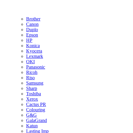
Brother
Canon
Duplo
Epson
HP
Konica
Kyocera
Lexmark
OKI
Panasonic
Ricoh
Riso
Samsung
Sharp
Toshiba
Xerox
Cactus PR
Colouring
G&G
GalaGrand
Katun
Lasting Imp