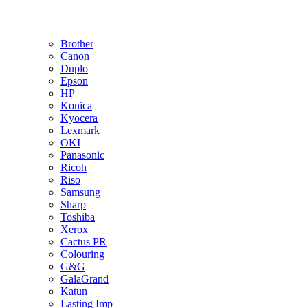
Brother
Canon
Duplo
Epson
HP
Konica
Kyocera
Lexmark
OKI
Panasonic
Ricoh
Riso
Samsung
Sharp
Toshiba
Xerox
Cactus PR
Colouring
G&G
GalaGrand
Katun
Lasting Imp