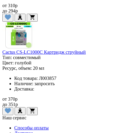
от
310
p
до
294
p
Cactus CS-LC1000C Картридж струйный
Тип:
совместимый
Цвет:
голубой
Ресурс, объем:
20 мл
Код товара:
Л003857
Наличие:
запросить
Доставка:
от
370
p
до
351
p
Наш сервис
Способы оплаты