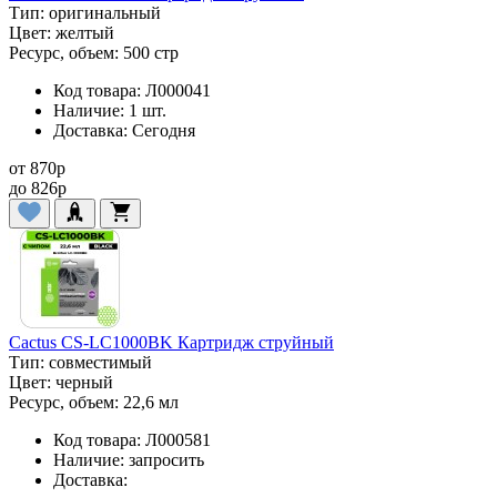
Тип:
оригинальный
Цвет:
желтый
Ресурс, объем:
500 стр
Код товара:
Л000041
Наличие:
1 шт.
Доставка:
Сегодня
от
870
p
до
826
p
Cactus CS-LC1000BK Картридж струйный
Тип:
совместимый
Цвет:
черный
Ресурс, объем:
22,6 мл
Код товара:
Л000581
Наличие:
запросить
Доставка: