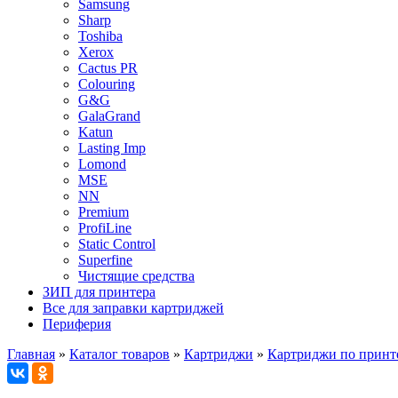
Samsung
Sharp
Toshiba
Xerox
Cactus PR
Colouring
G&G
GalaGrand
Katun
Lasting Imp
Lomond
MSE
NN
Premium
ProfiLine
Static Control
Superfine
Чистящие средства
ЗИП для принтера
Все для заправки картриджей
Периферия
Главная
»
Каталог товаров
»
Картриджи
»
Картриджи по принт