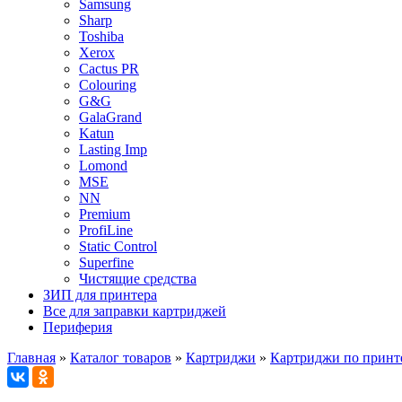
Samsung
Sharp
Toshiba
Xerox
Cactus PR
Colouring
G&G
GalaGrand
Katun
Lasting Imp
Lomond
MSE
NN
Premium
ProfiLine
Static Control
Superfine
Чистящие средства
ЗИП для принтера
Все для заправки картриджей
Периферия
Главная
»
Каталог товаров
»
Картриджи
»
Картриджи по принт