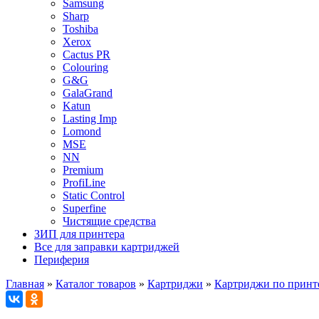
Samsung
Sharp
Toshiba
Xerox
Cactus PR
Colouring
G&G
GalaGrand
Katun
Lasting Imp
Lomond
MSE
NN
Premium
ProfiLine
Static Control
Superfine
Чистящие средства
ЗИП для принтера
Все для заправки картриджей
Периферия
Главная
»
Каталог товаров
»
Картриджи
»
Картриджи по принт