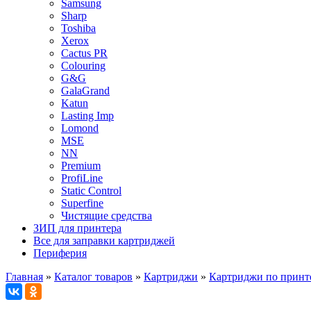
Samsung
Sharp
Toshiba
Xerox
Cactus PR
Colouring
G&G
GalaGrand
Katun
Lasting Imp
Lomond
MSE
NN
Premium
ProfiLine
Static Control
Superfine
Чистящие средства
ЗИП для принтера
Все для заправки картриджей
Периферия
Главная
»
Каталог товаров
»
Картриджи
»
Картриджи по принт