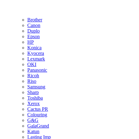
Brother
Canon
Duplo
Epson
HP
Konica
Kyocera
Lexmark
OKI
Panasonic
Ricoh
Riso
Samsung
Sharp
Toshiba
Xerox
Cactus PR
Colouring
G&G
GalaGrand
Katun
Lasting Imp