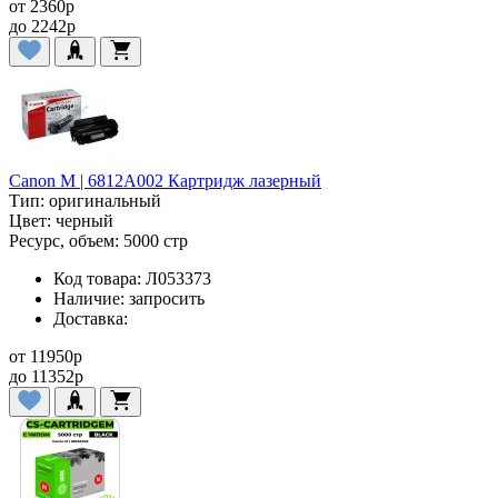
от
2360
p
до
2242
p
Canon M | 6812A002 Картридж лазерный
Тип:
оригинальный
Цвет:
черный
Ресурс, объем:
5000 стр
Код товара:
Л053373
Наличие:
запросить
Доставка:
от
11950
p
до
11352
p