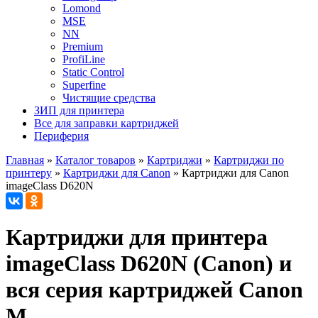
Lomond
MSE
NN
Premium
ProfiLine
Static Control
Superfine
Чистящие средства
ЗИП для принтера
Все для заправки картриджей
Периферия
Главная
»
Каталог товаров
»
Картриджи
»
Картриджи по
принтеру
»
Картриджи для Canon
»
Картриджи для Canon
imageClass D620N
Картриджи для принтера
imageClass D620N (Canon) и
вся серия картриджей Canon
M