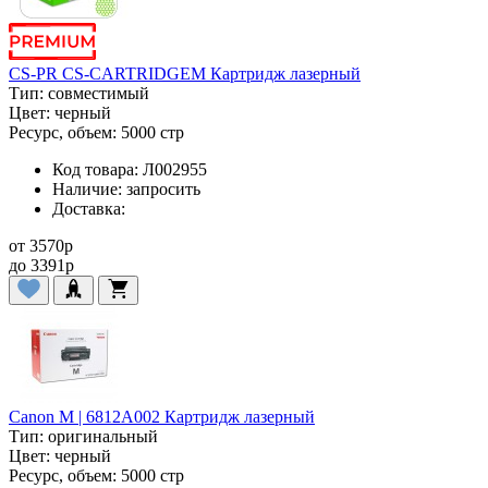
CS-PR CS-CARTRIDGEM Картридж лазерный
Тип:
совместимый
Цвет:
черный
Ресурс, объем:
5000 стр
Код товара:
Л002955
Наличие:
запросить
Доставка:
от
3570
p
до
3391
p
Canon M | 6812A002 Картридж лазерный
Тип:
оригинальный
Цвет:
черный
Ресурс, объем:
5000 стр