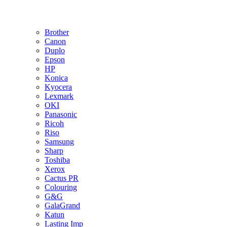
Brother
Canon
Duplo
Epson
HP
Konica
Kyocera
Lexmark
OKI
Panasonic
Ricoh
Riso
Samsung
Sharp
Toshiba
Xerox
Cactus PR
Colouring
G&G
GalaGrand
Katun
Lasting Imp