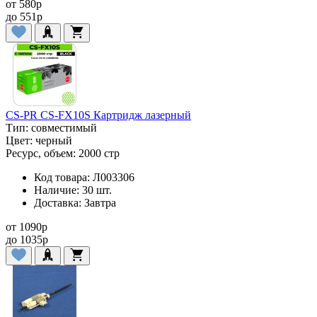
от
580
p
до
551
p
CS-PR CS-FX10S Картридж лазерный
Тип:
совместимый
Цвет:
черный
Ресурс, объем:
2000 стр
Код товара:
Л003306
Наличие:
30 шт.
Доставка:
Завтра
от
1090
p
до
1035
p