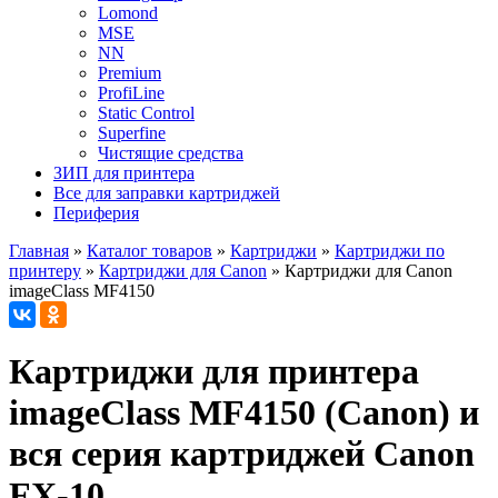
Lomond
MSE
NN
Premium
ProfiLine
Static Control
Superfine
Чистящие средства
ЗИП для принтера
Все для заправки картриджей
Периферия
Главная
»
Каталог товаров
»
Картриджи
»
Картриджи по
принтеру
»
Картриджи для Canon
»
Картриджи для Canon
imageClass MF4150
Картриджи для принтера
imageClass MF4150 (Canon) и
вся серия картриджей Canon
FX-10