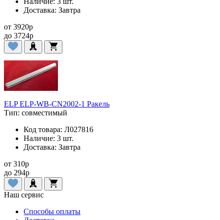
Наличие:
3 шт.
Доставка:
Завтра
от
3920
p
до
3724
p
ELP ELP-WB-CN2002-1 Ракель
Тип:
совместимый
Код товара:
Л027816
Наличие:
3 шт.
Доставка:
Завтра
от
310
p
до
294
p
Наш сервис
Способы оплаты