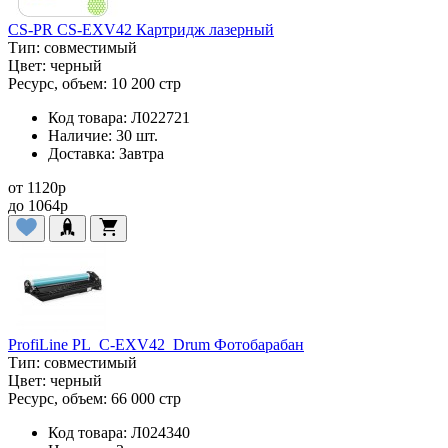
CS-PR CS-EXV42 Картридж лазерный
Тип:
совместимый
Цвет:
черный
Ресурс, объем:
10 200 стр
Код товара:
Л022721
Наличие:
30 шт.
Доставка:
Завтра
от
1120
p
до
1064
p
ProfiLine PL_C-EXV42_Drum Фотобарабан
Тип:
совместимый
Цвет:
черный
Ресурс, объем:
66 000 стр
Код товара:
Л024340