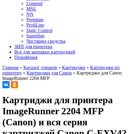
Lomond
MSE
NN
Premium
ProfiLine
Static Control
Superfine
Чистящие средства
ЗИП для принтера
Все для заправки картриджей
Периферия
Главная
»
Каталог товаров
»
Картриджи
»
Картриджи по
принтеру
»
Картриджи для Canon
»
Картриджи для Canon
ImageRunner 2204 MFP
Картриджи для принтера
ImageRunner 2204 MFP
(Canon) и вся серия
картриджей Canon C-EXV42