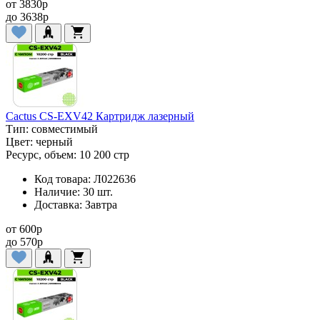
от
3830
p
до
3638
p
Cactus CS-EXV42 Картридж лазерный
Тип:
совместимый
Цвет:
черный
Ресурс, объем:
10 200 стр
Код товара:
Л022636
Наличие:
30 шт.
Доставка:
Завтра
от
600
p
до
570
p