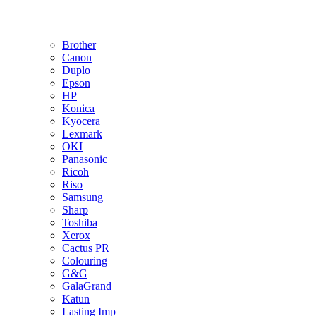
Brother
Canon
Duplo
Epson
HP
Konica
Kyocera
Lexmark
OKI
Panasonic
Ricoh
Riso
Samsung
Sharp
Toshiba
Xerox
Cactus PR
Colouring
G&G
GalaGrand
Katun
Lasting Imp