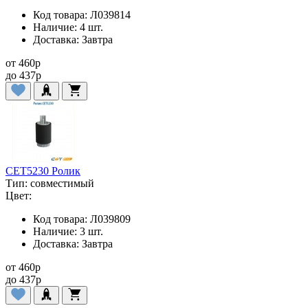
Код товара:
Л039814
Наличие:
4 шт.
Доставка:
Завтра
от
460
p
до
437
p
CET5230 Ролик
Тип:
совместимый
Цвет:
Код товара:
Л039809
Наличие:
3 шт.
Доставка:
Завтра
от
460
p
до
437
p