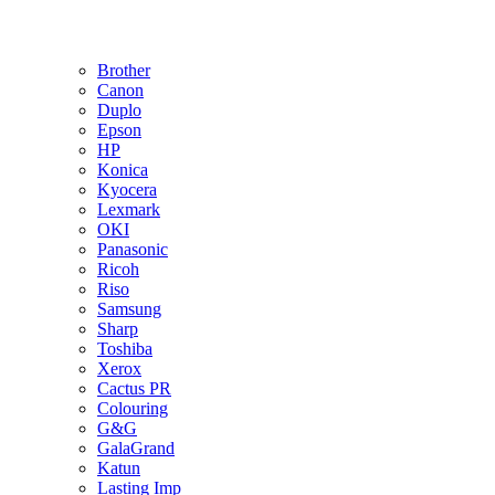
Brother
Canon
Duplo
Epson
HP
Konica
Kyocera
Lexmark
OKI
Panasonic
Ricoh
Riso
Samsung
Sharp
Toshiba
Xerox
Cactus PR
Colouring
G&G
GalaGrand
Katun
Lasting Imp