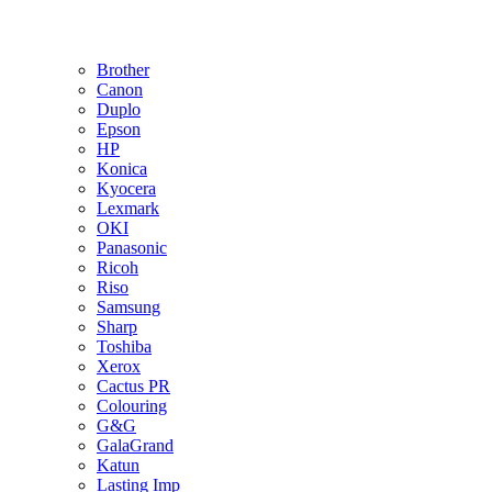
Brother
Canon
Duplo
Epson
HP
Konica
Kyocera
Lexmark
OKI
Panasonic
Ricoh
Riso
Samsung
Sharp
Toshiba
Xerox
Cactus PR
Colouring
G&G
GalaGrand
Katun
Lasting Imp