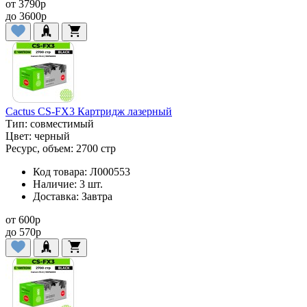
от
3790
p
до
3600
p
Cactus CS-FX3 Картридж лазерный
Тип:
совместимый
Цвет:
черный
Ресурс, объем:
2700 стр
Код товара:
Л000553
Наличие:
3 шт.
Доставка:
Завтра
от
600
p
до
570
p