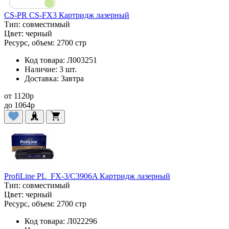
CS-PR CS-FX3 Картридж лазерный
Тип:
совместимый
Цвет:
черный
Ресурс, объем:
2700 стр
Код товара:
Л003251
Наличие:
3 шт.
Доставка:
Завтра
от
1120
p
до
1064
p
ProfiLine PL_FX-3/C3906A Картридж лазерный
Тип:
совместимый
Цвет:
черный
Ресурс, объем:
2700 стр
Код товара:
Л022296