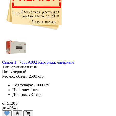
Canon T | 7833A002 Картридж лазерный
Тип:
оригинальный
Цвет:
черный
Ресурс, объем:
2500 стр
Код товара:
Л000979
Наличие:
1 шт.
Доставка:
Завтра
от
5120
p
до
4864
p