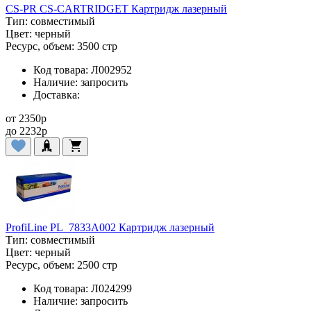
CS-PR CS-CARTRIDGET Картридж лазерный
Тип:
совместимый
Цвет:
черный
Ресурс, объем:
3500 стр
Код товара:
Л002952
Наличие:
запросить
Доставка:
от
2350
p
до
2232
p
ProfiLine PL_7833A002 Картридж лазерный
Тип:
совместимый
Цвет:
черный
Ресурс, объем:
2500 стр
Код товара:
Л024299
Наличие:
запросить