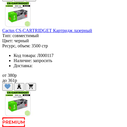
Cactus CS-CARTRIDGET Картридж лазерный
Тип:
совместимый
Цвет:
черный
Ресурс, объем:
3500 стр
Код товара:
Л000117
Наличие:
запросить
Доставка:
от
380
p
до
361
p