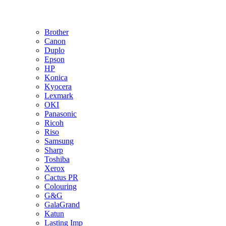
Brother
Canon
Duplo
Epson
HP
Konica
Kyocera
Lexmark
OKI
Panasonic
Ricoh
Riso
Samsung
Sharp
Toshiba
Xerox
Cactus PR
Colouring
G&G
GalaGrand
Katun
Lasting Imp