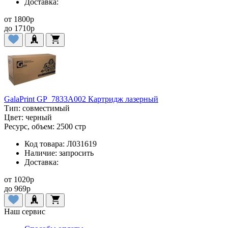
Доставка:
от
1800
p
до
1710
p
GalaPrint GP_7833A002 Картридж лазерный
Тип:
совместимый
Цвет:
черный
Ресурс, объем:
2500 стр
Код товара:
Л031619
Наличие:
запросить
Доставка:
от
1020
p
до
969
p
Наш сервис