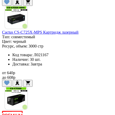
Cactus CS-C725X-MPS Картридж лазерный
Тип:
совместимый
Цвет:
черный
Ресурс, объем:
3000 стр
Код товара:
Л021167
Наличие:
30 шт.
Доставка:
Завтра
от
640
p
до
608
p