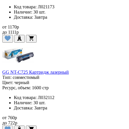
Код товара:
Л021173
Наличие:
30 шт.
Доставка:
Завтра
от
1170
p
до
1111
p
GG NT-C725 Картридж лазерный
Тип:
совместимый
Цвет:
черный
Ресурс, объем:
1600 стр
Код товара:
Л032112
Наличие:
30 шт.
Доставка:
Завтра
от
760
p
до
722
p