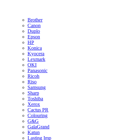
Brother
Canon
Duplo
Epson
HP
Konica
Kyocera
Lexmark
OKI
Panasonic
Ricoh
Riso
Samsung
Sharp
Toshiba
Xerox
Cactus PR
Colouring
G&G
GalaGrand
Katun
Lasting Imp