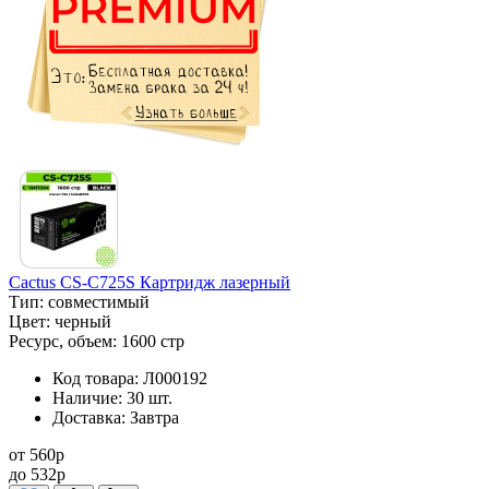
Cactus CS-C725S Картридж лазерный
Тип:
совместимый
Цвет:
черный
Ресурс, объем:
1600 стр
Код товара:
Л000192
Наличие:
30 шт.
Доставка:
Завтра
от
560
p
до
532
p