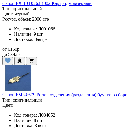
Canon FX-10 | 0263B002 Картридж лазерный
Тип:
оригинальный
Цвет:
черный
Ресурс, объем:
2000 стр
Код товара:
Л001066
Наличие:
9 шт.
Доставка:
Завтра
от
6150
p
до
5842
p
Canon FM3-8679 Ролик отделения (разделения) бумаги в сборе
Тип:
оригинальный
Цвет:
Код товара:
Л034052
Наличие:
8 шт.
Доставка:
Завтра