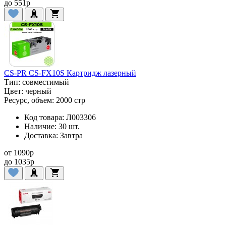
до
551
p
CS-PR CS-FX10S Картридж лазерный
Тип:
совместимый
Цвет:
черный
Ресурс, объем:
2000 стр
Код товара:
Л003306
Наличие:
30 шт.
Доставка:
Завтра
от
1090
p
до
1035
p