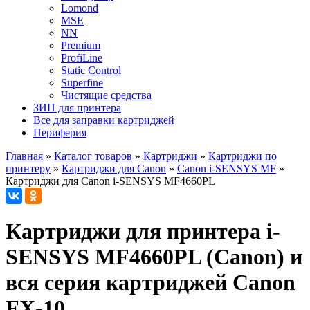
Lomond
MSE
NN
Premium
ProfiLine
Static Control
Superfine
Чистящие средства
ЗИП для принтера
Все для заправки картриджей
Периферия
Главная
»
Каталог товаров
»
Картриджи
»
Картриджи по
принтеру
»
Картриджи для Canon
»
Canon i-SENSYS MF
»
Картриджи для Canon i-SENSYS MF4660PL
Картриджи для принтера i-
SENSYS MF4660PL (Canon) и
вся серия картриджей Canon
FX-10