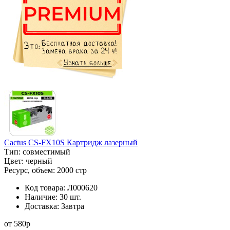
Cactus CS-FX10S Картридж лазерный
Тип:
совместимый
Цвет:
черный
Ресурс, объем:
2000 стр
Код товара:
Л000620
Наличие:
30 шт.
Доставка:
Завтра
от
580
p