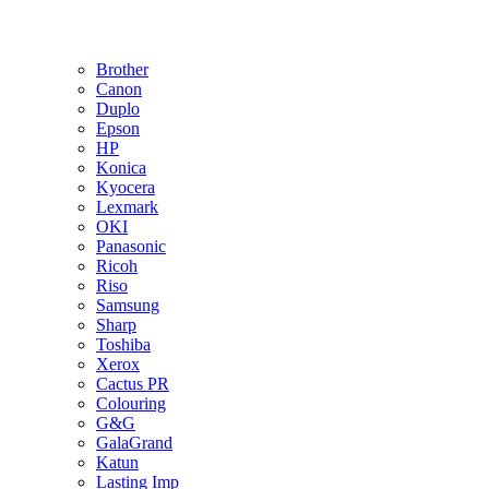
Brother
Canon
Duplo
Epson
HP
Konica
Kyocera
Lexmark
OKI
Panasonic
Ricoh
Riso
Samsung
Sharp
Toshiba
Xerox
Cactus PR
Colouring
G&G
GalaGrand
Katun
Lasting Imp