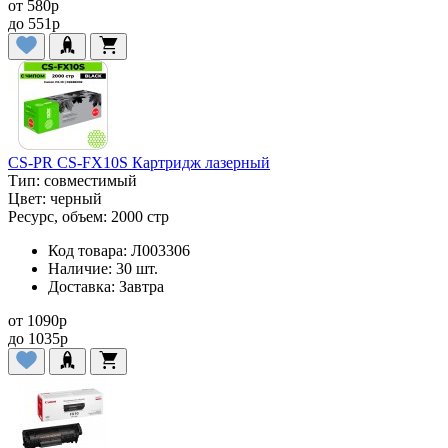
от
580
p
до
551
p
CS-PR CS-FX10S Картридж лазерный
Тип:
совместимый
Цвет:
черный
Ресурс, объем:
2000 стр
Код товара:
Л003306
Наличие:
30 шт.
Доставка:
Завтра
от
1090
p
до
1035
p