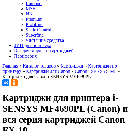
Lomond
MSE
NN
Premium
ProfiLine
Static Control
Superfine
Чистящие средства
ЗИП для принтера
Все для заправки картриджей
Периферия
Главная
»
Каталог товаров
»
Картриджи
»
Картриджи по
принтеру
»
Картриджи для Canon
»
Canon i-SENSYS MF
»
Картриджи для Canon i-SENSYS MF4690PL
Картриджи для принтера i-
SENSYS MF4690PL (Canon) и
вся серия картриджей Canon
FX-10