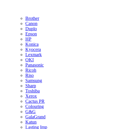
Brother
Canon
Duplo
Epson
HP
Konica
Kyocera
Lexmark
OKI
Panasonic
Ricoh
Riso
Samsung
Sharp
Toshiba
Xerox
Cactus PR
Colouring
G&G
GalaGrand
Katun
Lasting Imp