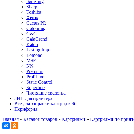
Samsung
Sharp
Toshiba
Xerox
Cactus PR
Colouring
G&G
GalaGrand
Katun
Lasting Imp
Lomond
MSE
NN
Premium
ProfiLine
Static Control
Superfine
Чистящие средства
ЗИП для принтера
Все для заправки картриджей
Периферия
Главная
»
Каталог товаров
»
Картриджи
»
Картриджи по принт