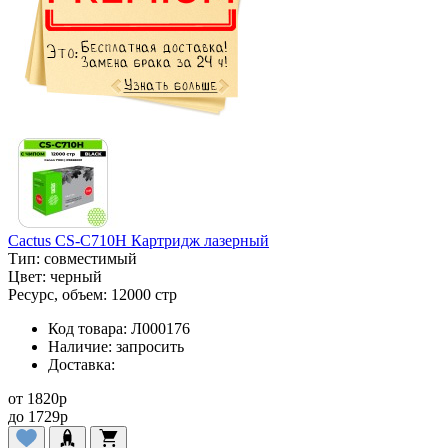
Cactus CS-C710H Картридж лазерный
Тип:
совместимый
Цвет:
черный
Ресурс, объем:
12000 стр
Код товара:
Л000176
Наличие:
запросить
Доставка:
от
1820
p
до
1729
p