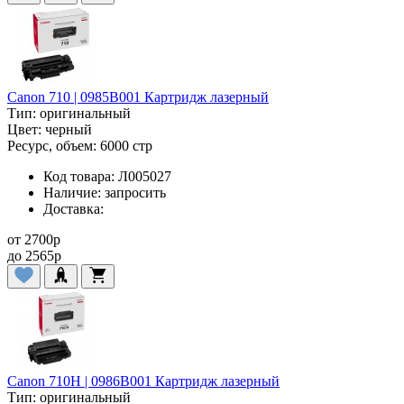
Canon 710 | 0985B001 Картридж лазерный
Тип:
оригинальный
Цвет:
черный
Ресурс, объем:
6000 стр
Код товара:
Л005027
Наличие:
запросить
Доставка:
от
2700
p
до
2565
p
Canon 710H | 0986B001 Картридж лазерный
Тип:
оригинальный