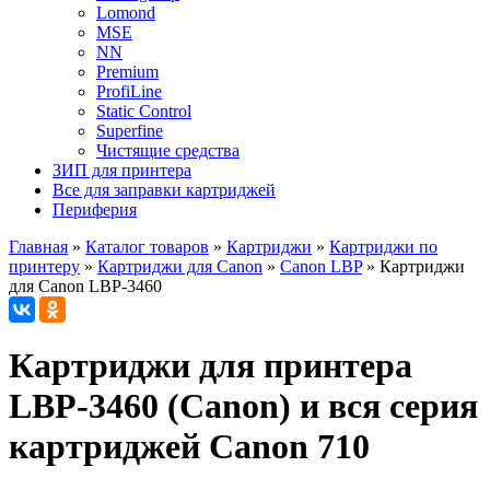
Lomond
MSE
NN
Premium
ProfiLine
Static Control
Superfine
Чистящие средства
ЗИП для принтера
Все для заправки картриджей
Периферия
Главная
»
Каталог товаров
»
Картриджи
»
Картриджи по
принтеру
»
Картриджи для Canon
»
Canon LBP
»
Картриджи
для Canon LBP-3460
Картриджи для принтера
LBP-3460 (Canon) и вся серия
картриджей Canon 710