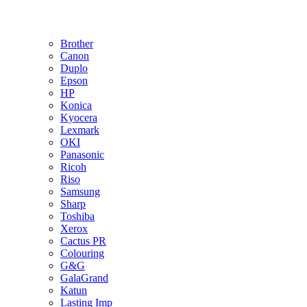
Brother
Canon
Duplo
Epson
HP
Konica
Kyocera
Lexmark
OKI
Panasonic
Ricoh
Riso
Samsung
Sharp
Toshiba
Xerox
Cactus PR
Colouring
G&G
GalaGrand
Katun
Lasting Imp