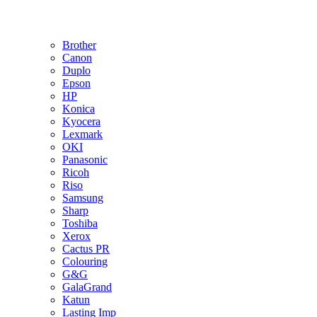
Brother
Canon
Duplo
Epson
HP
Konica
Kyocera
Lexmark
OKI
Panasonic
Ricoh
Riso
Samsung
Sharp
Toshiba
Xerox
Cactus PR
Colouring
G&G
GalaGrand
Katun
Lasting Imp