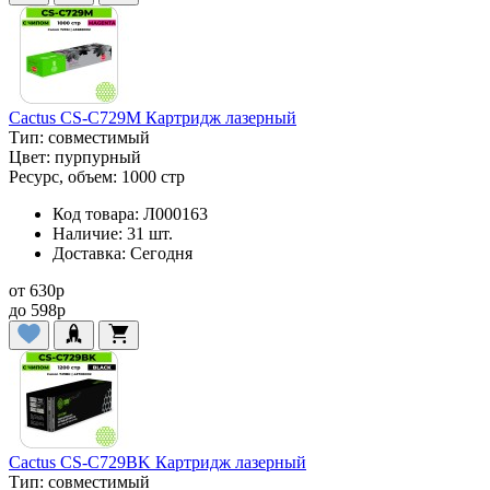
Cactus CS-C729M Картридж лазерный
Тип:
совместимый
Цвет:
пурпурный
Ресурс, объем:
1000 стр
Код товара:
Л000163
Наличие:
31 шт.
Доставка:
Сегодня
от
630
p
до
598
p
Cactus CS-C729BK Картридж лазерный
Тип:
совместимый