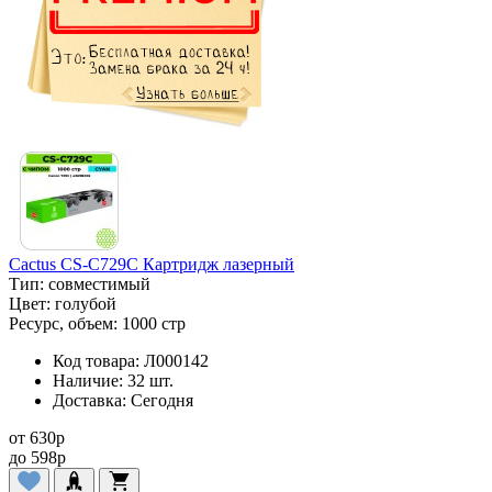
Cactus CS-C729C Картридж лазерный
Тип:
совместимый
Цвет:
голубой
Ресурс, объем:
1000 стр
Код товара:
Л000142
Наличие:
32 шт.
Доставка:
Сегодня
от
630
p
до
598
p