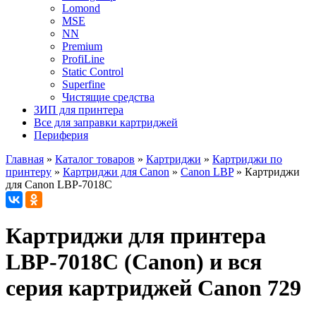
Lomond
MSE
NN
Premium
ProfiLine
Static Control
Superfine
Чистящие средства
ЗИП для принтера
Все для заправки картриджей
Периферия
Главная
»
Каталог товаров
»
Картриджи
»
Картриджи по
принтеру
»
Картриджи для Canon
»
Canon LBP
»
Картриджи
для Canon LBP-7018C
Картриджи для принтера
LBP-7018C (Canon) и вся
серия картриджей Canon 729