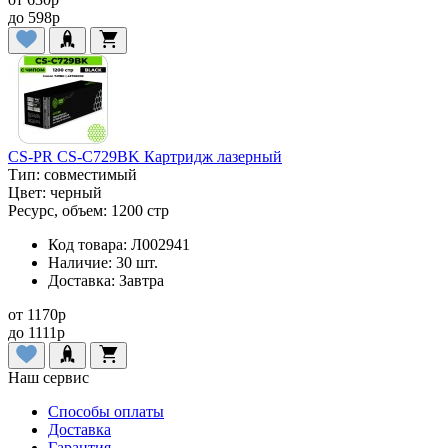
до
598
p
CS-PR CS-C729BK Картридж лазерный
Тип:
совместимый
Цвет:
черный
Ресурс, объем:
1200 стр
Код товара:
Л002941
Наличие:
30 шт.
Доставка:
Завтра
от
1170
p
до
1111
p
Наш сервис
Способы оплаты
Доставка
Гарантия