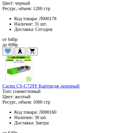
Цвет:
черный
Ресурс, объем:
1200 стр
Код товара:
Л000178
Наличие:
31 шт.
Доставка:
Сегодня
от
640
p
до
608
p
Cactus CS-C729Y Картридж лазерный
Тип:
совместимый
Цвет:
желтый
Ресурс, объем:
1000 стр
Код товара:
Л000160
Наличие:
30 шт.
Доставка:
Завтра
от
630
p