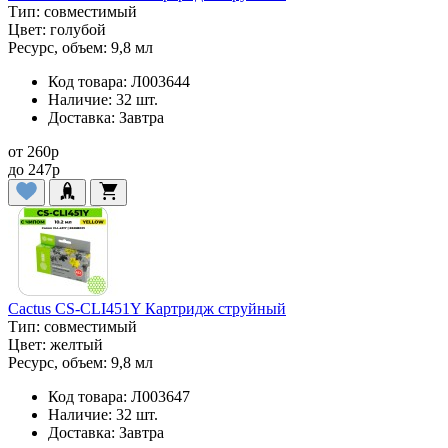
Тип:
совместимый
Цвет:
голубой
Ресурс, объем:
9,8 мл
Код товара:
Л003644
Наличие:
32 шт.
Доставка:
Завтра
от
260
p
до
247
p
Cactus CS-CLI451Y Картридж струйный
Тип:
совместимый
Цвет:
желтый
Ресурс, объем:
9,8 мл
Код товара:
Л003647
Наличие:
32 шт.
Доставка:
Завтра