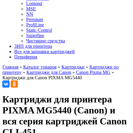
Lomond
MSE
NN
Premium
ProfiLine
Static Control
Superfine
Чистящие средства
ЗИП для принтера
Все для заправки картриджей
Периферия
Главная
»
Каталог товаров
»
Картриджи
»
Картриджи по
принтеру
»
Картриджи для Canon
»
Canon Pixma MG
»
Картриджи для Canon PIXMA MG5440
Картриджи для принтера
PIXMA MG5440 (Canon) и
вся серия картриджей Canon
CLI-451