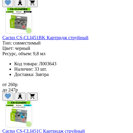
Cactus CS-CLI451BK Картридж струйный
Тип:
совместимый
Цвет:
черный
Ресурс, объем:
9,8 мл
Код товара:
Л003643
Наличие:
33 шт.
Доставка:
Завтра
от
260
p
до
247
p
Cactus CS-CLI451C Картридж струйный