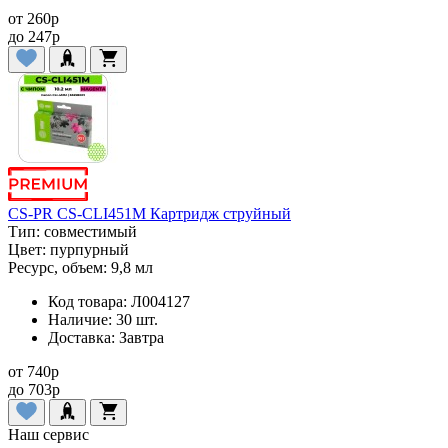
от
260
p
до
247
p
CS-PR CS-CLI451M Картридж струйный
Тип:
совместимый
Цвет:
пурпурный
Ресурс, объем:
9,8 мл
Код товара:
Л004127
Наличие:
30 шт.
Доставка:
Завтра
от
740
p
до
703
p
Наш сервис