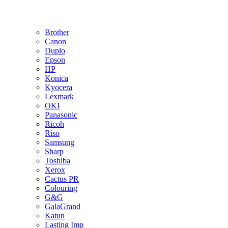
Brother
Canon
Duplo
Epson
HP
Konica
Kyocera
Lexmark
OKI
Panasonic
Ricoh
Riso
Samsung
Sharp
Toshiba
Xerox
Cactus PR
Colouring
G&G
GalaGrand
Katun
Lasting Imp