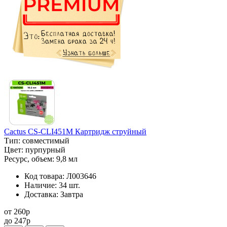
Cactus CS-CLI451M Картридж струйный
Тип:
совместимый
Цвет:
пурпурный
Ресурс, объем:
9,8 мл
Код товара:
Л003646
Наличие:
34 шт.
Доставка:
Завтра
от
260
p
до
247
p