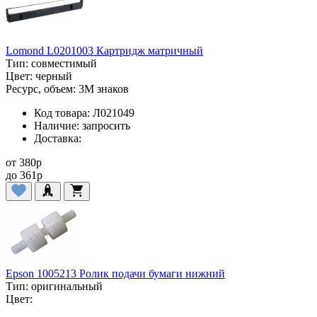
Lomond L0201003 Картридж матричный
Тип:
совместимый
Цвет:
черный
Ресурс, объем:
3M знаков
Код товара:
Л021049
Наличие:
запросить
Доставка:
от
380
p
до
361
p
Epson 1005213 Ролик подачи бумаги нижний
Тип:
оригинальный
Цвет: