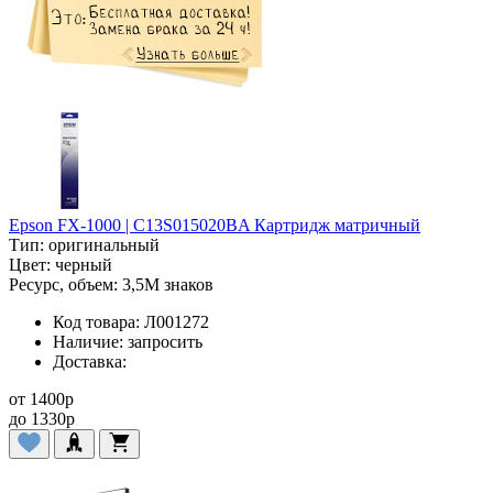
Epson FX-1000 | C13S015020BA Картридж матричный
Тип:
оригинальный
Цвет:
черный
Ресурс, объем:
3,5M знаков
Код товара:
Л001272
Наличие:
запросить
Доставка:
от
1400
p
до
1330
p