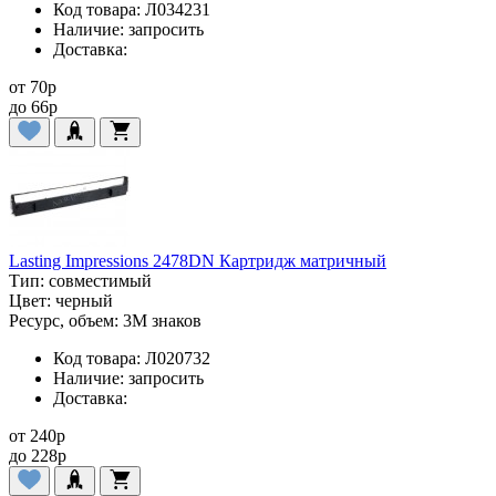
Код товара:
Л034231
Наличие:
запросить
Доставка:
от
70
p
до
66
p
Lasting Impressions 2478DN Картридж матричный
Тип:
совместимый
Цвет:
черный
Ресурс, объем:
3M знаков
Код товара:
Л020732
Наличие:
запросить
Доставка:
от
240
p
до
228
p