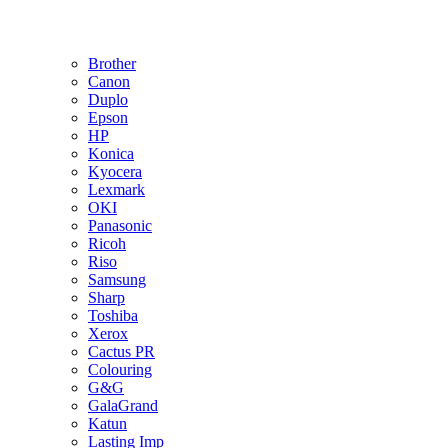
Brother
Canon
Duplo
Epson
HP
Konica
Kyocera
Lexmark
OKI
Panasonic
Ricoh
Riso
Samsung
Sharp
Toshiba
Xerox
Cactus PR
Colouring
G&G
GalaGrand
Katun
Lasting Imp