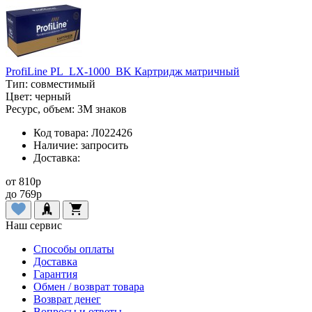
ProfiLine PL_LX-1000_BK Картридж матричный
Тип:
совместимый
Цвет:
черный
Ресурс, объем:
3M знаков
Код товара:
Л022426
Наличие:
запросить
Доставка:
от
810
p
до
769
p
Наш сервис
Способы оплаты
Доставка
Гарантия
Обмен / возврат товара
Возврат денег
Вопросы и ответы