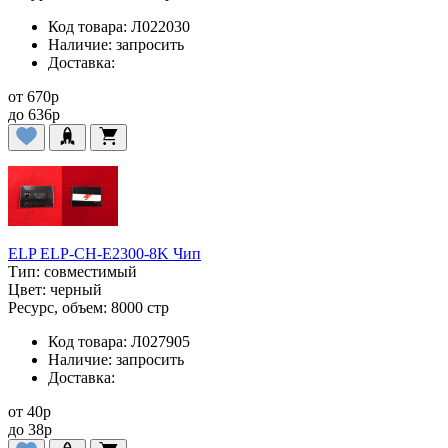
Код товара:
Л022030
Наличие:
запросить
Доставка:
от
670
p
до
636
p
ELP ELP-CH-E2300-8K Чип
Тип:
совместимый
Цвет:
черный
Ресурс, объем:
8000 стр
Код товара:
Л027905
Наличие:
запросить
Доставка:
от
40
p
до
38
p