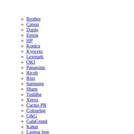
Brother
Canon
Duplo
Epson
HP
Konica
Kyocera
Lexmark
OKI
Panasonic
Ricoh
Riso
Samsung
Sharp
Toshiba
Xerox
Cactus PR
Colouring
G&G
GalaGrand
Katun
Lasting Imp