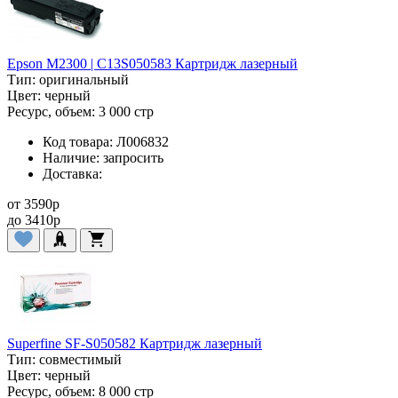
Epson M2300 | C13S050583 Картридж лазерный
Тип:
оригинальный
Цвет:
черный
Ресурс, объем:
3 000 стр
Код товара:
Л006832
Наличие:
запросить
Доставка:
от
3590
p
до
3410
p
Superfine SF-S050582 Картридж лазерный
Тип:
совместимый
Цвет:
черный
Ресурс, объем:
8 000 стр