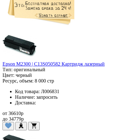
Epson M2300 | C13S050582 Картридж лазерный
Тип:
оригинальный
Цвет:
черный
Ресурс, объем:
8 000 стр
Код товара:
Л006831
Наличие:
запросить
Доставка:
от
36610
p
до
34779
p