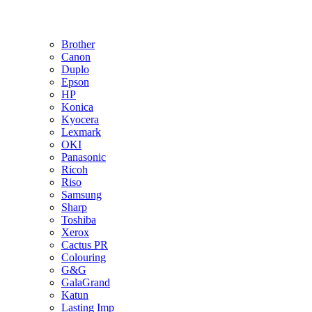
Brother
Canon
Duplo
Epson
HP
Konica
Kyocera
Lexmark
OKI
Panasonic
Ricoh
Riso
Samsung
Sharp
Toshiba
Xerox
Cactus PR
Colouring
G&G
GalaGrand
Katun
Lasting Imp