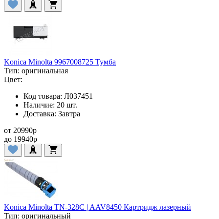
Konica Minolta 9967008725 Тумба
Тип:
оригинальная
Цвет:
Код товара:
Л037451
Наличие:
20 шт.
Доставка:
Завтра
от
20990
p
до
19940
p
Konica Minolta TN-328C | AAV8450 Картридж лазерный
Тип:
оригинальный