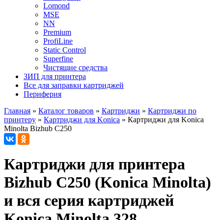
Lomond
MSE
NN
Premium
ProfiLine
Static Control
Superfine
Чистящие средства
ЗИП для принтера
Все для заправки картриджей
Периферия
Главная
»
Каталог товаров
»
Картриджи
»
Картриджи по
принтеру
»
Картриджи для Konica
»
Картриджи для Konica
Minolta Bizhub C250
Картриджи для принтера
Bizhub C250 (Konica Minolta)
и вся серия картриджей
Konica Minolta 328