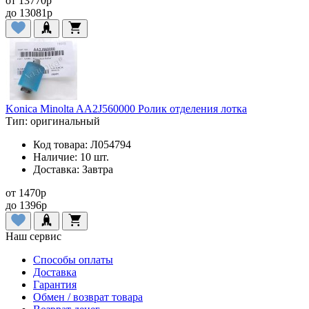
от
13770
p
до
13081
p
Konica Minolta AA2J560000 Ролик отделения лотка
Тип:
оригинальный
Код товара:
Л054794
Наличие:
10 шт.
Доставка:
Завтра
от
1470
p
до
1396
p
Наш сервис
Способы оплаты
Доставка
Гарантия
Обмен / возврат товара