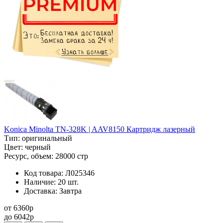
Konica Minolta TN-328K | AAV8150 Картридж лазерный
Тип:
оригинальный
Цвет:
черный
Ресурс, объем:
28000 стр
Код товара:
Л025346
Наличие:
20 шт.
Доставка:
Завтра
от
6360
p
до
6042
p