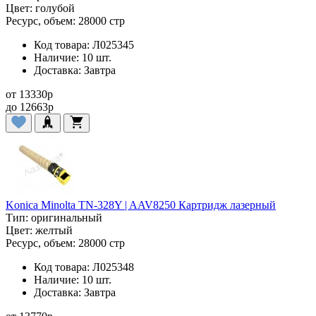
Цвет:
голубой
Ресурс, объем:
28000 стр
Код товара:
Л025345
Наличие:
10 шт.
Доставка:
Завтра
от
13330
p
до
12663
p
Konica Minolta TN-328Y | AAV8250 Картридж лазерный
Тип:
оригинальный
Цвет:
желтый
Ресурс, объем:
28000 стр
Код товара:
Л025348
Наличие:
10 шт.
Доставка:
Завтра