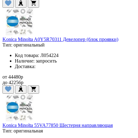
Konica Minolta A0Y5R70311 Девелопер (блок проявки)
Тип:
оригинальный
Код товара:
Л054224
Наличие:
запросить
Доставка:
от
44480
p
до
42256
p
Konica Minolta 55VA77850 Шестерня направляющая
Тип:
оригинальная