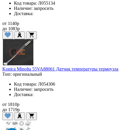
Код товара:
Л055134
Наличие:
запросить
Доставка:
от
1140
p
до
1083
p
Konica Minolta 55VA88061 Датчик температуры термоузла
Тип:
оригинальный
Код товара:
Л054306
Наличие:
запросить
Доставка:
от
1810
p
до
1719
p