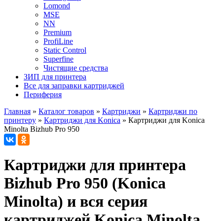
Lomond
MSE
NN
Premium
ProfiLine
Static Control
Superfine
Чистящие средства
ЗИП для принтера
Все для заправки картриджей
Периферия
Главная
»
Каталог товаров
»
Картриджи
»
Картриджи по
принтеру
»
Картриджи для Konica
»
Картриджи для Konica
Minolta Bizhub Pro 950
Картриджи для принтера
Bizhub Pro 950 (Konica
Minolta) и вся серия
картриджей Konica Minolta