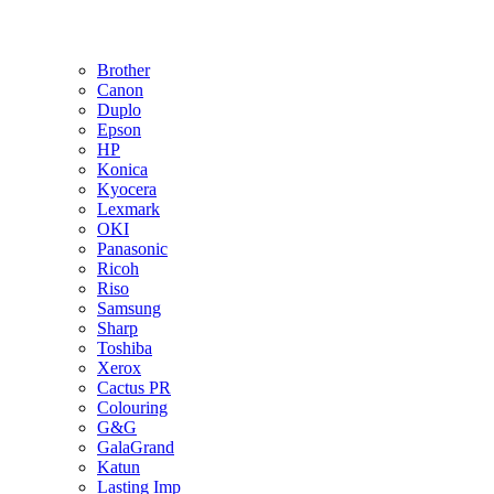
Brother
Canon
Duplo
Epson
HP
Konica
Kyocera
Lexmark
OKI
Panasonic
Ricoh
Riso
Samsung
Sharp
Toshiba
Xerox
Cactus PR
Colouring
G&G
GalaGrand
Katun
Lasting Imp