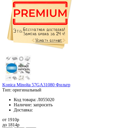
Konica Minolta 57GA31080 Фильтр
Тип:
оригинальный
Код товара:
Л055020
Наличие:
запросить
Доставка:
от
1910
p
до
1814
p