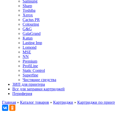
Samsung
Sharp
Toshiba
Xerox
Cactus PR
Colouring
G&G
GalaGrand
Katun
Lasting Imp
Lomond
MSE
NN
Premium
ProfiLine
Static Control
Superfine
Чистящие средства
ЗИП для принтера
Все для заправки картриджей
Периферия
Главная
»
Каталог товаров
»
Картриджи
»
Картриджи по принт